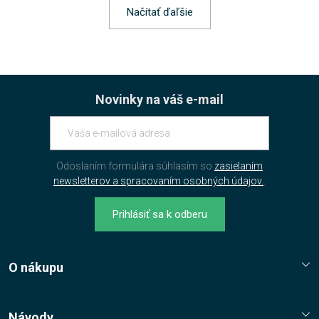
Načítať ďaľšie
Novinky na váš e-mail
Odoslaním formulára súhlasím so
zasielaním
newsletterov a spracovaním osobných údajov.
.
Prihlásiť sa k odberu
O nákupu
Reklamační řád
Jak nakupovat?
Návody