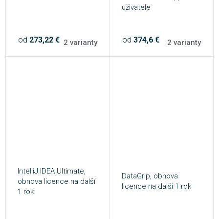
uživatele
od
273,22 €
od
374,6 €
2 varianty
2 varianty
IntelliJ IDEA Ultimate,
DataGrip, obnova
obnova licence na další
licence na další 1 rok
1 rok