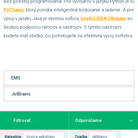
bez potreby programovania. Pre vývojárov v jazyku Python je tu
PyCharm
, ktorý ponúka inteligentné kódovanie a ladenie. A pre
vývoj v jazyku Java je skvelou voľbou
IntelliJ IDEA Ultimate
so
širokou podporou rámcov a nástrojov. S týmito nástrojmi
budete mať všetko, čo potrebujete na efektívny vývoj softvéru.
EMS
JetBrains
Filtrovať
Kategórie
Vývoj a webdizajn
Značka
JetBrains