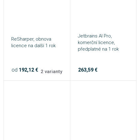
Jetbrains AI Pro,
ReSharper, obnova
komerční licence,
licence na další 1 rok
předplatné na 1 rok
od
192,12 €
263,59 €
2 varianty