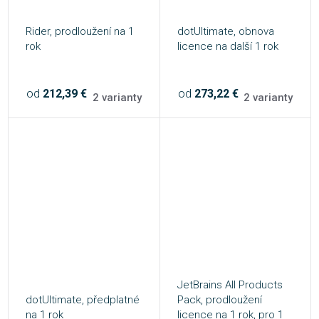
Rider, prodloužení na 1
dotUltimate, obnova
rok
licence na další 1 rok
od
212,39 €
od
273,22 €
2 varianty
2 varianty
JetBrains All Products
dotUltimate, předplatné
Pack, prodloužení
na 1 rok
licence na 1 rok, pro 1