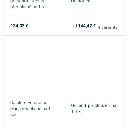
personalní licence,
DataSpell
předplatné na 1 rok
134,03 €
od
144,42 €
4 varianty
Datalore Enterprise
GoLand, prodloužení na
plan, předplatné na 1
1 rok
rok