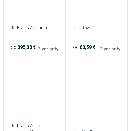
JetBrains AI Ultimate
RustRover
od
395,38 €
od
83,59 €
2 varianty
2 varianty
Jetbrains AI Pro,