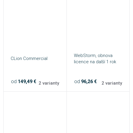
WebStorm, obnova
CLion Commercial
licence na další 1 rok
od
149,49 €
od
96,26 €
2 varianty
2 varianty