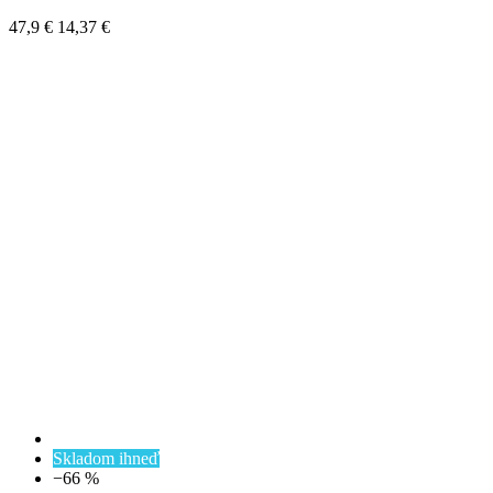
47,9 €
14,37 €
Skladom ihneď
−66 %