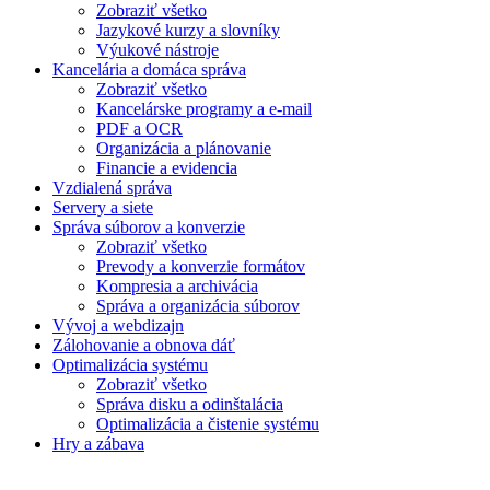
Zobraziť všetko
Jazykové kurzy a slovníky
Výukové nástroje
Kancelária a domáca správa
Zobraziť všetko
Kancelárske programy a e-mail
PDF a OCR
Organizácia a plánovanie
Financie a evidencia
Vzdialená správa
Servery a siete
Správa súborov a konverzie
Zobraziť všetko
Prevody a konverzie formátov
Kompresia a archivácia
Správa a organizácia súborov
Vývoj a webdizajn
Zálohovanie a obnova dáť
Optimalizácia systému
Zobraziť všetko
Správa disku a odinštalácia
Optimalizácia a čistenie systému
Hry a zábava