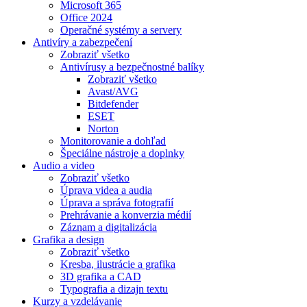
Microsoft 365
Office 2024
Operačné systémy a servery
Antivíry a zabezpečení
Zobraziť všetko
Antivírusy a bezpečnostné balíky
Zobraziť všetko
Avast/AVG
Bitdefender
ESET
Norton
Monitorovanie a dohľad
Špeciálne nástroje a doplnky
Audio a video
Zobraziť všetko
Úprava videa a audia
Úprava a správa fotografií
Prehrávanie a konverzia médií
Záznam a digitalizácia
Grafika a design
Zobraziť všetko
Kresba, ilustrácie a grafika
3D grafika a CAD
Typografia a dizajn textu
Kurzy a vzdelávanie