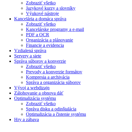
Zobraziť všetko
Jazykové kurzy a slovníky
Výukové nástroje
Kancelária a domáca správa
Zobraziť všetko
Kancelárske programy a e-mail
PDF a OCR
Organizácia a plánovanie
Financie a evidencia
Vzdialená správa
Servery a siete
Správa súborov a konverzie
Zobraziť všetko
Prevody a konverzie formátov
Kompresia a archivácia
Správa a organizácia súborov
Vývoj a webdizajn
Zálohovanie a obnova dáť
Optimalizácia systému
Zobraziť všetko
Správa disku a odinštalácia
Optimalizácia a čistenie systému
Hry a zábava