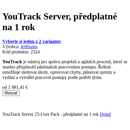
YouTrack Server, předplatné
na 1 rok
Vyberte si jednu z 2 variantov
Výrobca:
JetBrains
Kód produktu: 2324
YouTrack
je nástroj pro správu projektů a agilních procesů, který se
snadno přizpůsobí jakémukoli pracovnímu postupu. Řešení
umožňuje sledovat úkoly, opravovat chyby, plánovat sprinty a
vydání a vytvářet pracovní postupy podle potřeb týmu.
od
1 981,41 €
YouTrack Server 25-User Pack - předplatné na 1 rok
Detail