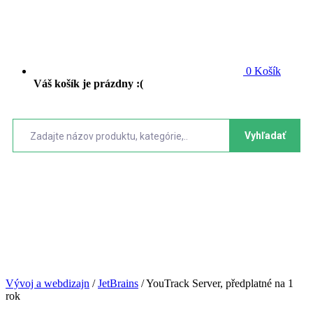
0
Košík
Váš košík je prázdny :(
Vyhľadať
Vývoj a webdizajn
/
JetBrains
/
YouTrack Server, předplatné na 1
rok