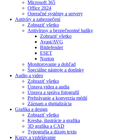
Microsoft 365
Office 2024
Operačné systémy a servery
Antivíry a zabezpečení
Zobraziť všetko
Antivírusy a bezpečnostné balíky
Zobraziť všetko
Avast/AVG
Bitdefender
ESET
Norton
Monitorovanie a dohľad
Špeciálne nástroje a doplnky
Audio a video
Zobraziť všetko
Úprava videa a audia
Úprava a správa fotografií
Prehrávanie a konverzia médií
Záznam a digitalizácia
Grafika a design
Zobraziť všetko
Kresba, ilustrácie a grafika
3D grafika a CAD
Typografia a dizajn textu
Kurzy a vzdelávanie