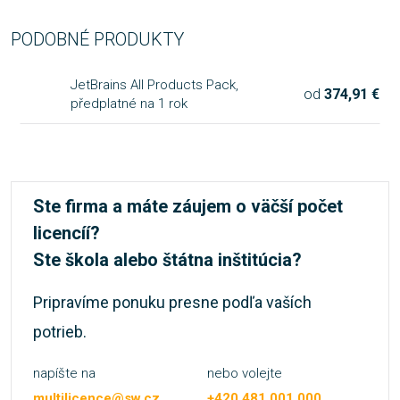
PODOBNÉ PRODUKTY
JetBrains All Products Pack,
od
374,91 €
předplatné na 1 rok
Ste firma a máte záujem o väčší počet
licencíí?
Ste škola alebo štátna inštitúcia?
Pripravíme ponuku presne podľa vaších
potrieb.
napíšte na
nebo volejte
multilicence@sw.cz
+420 481 001 000