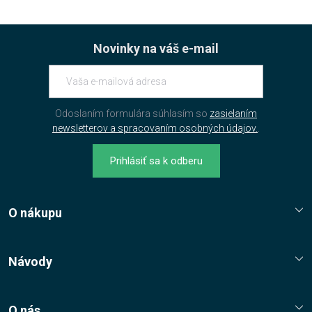
Novinky na váš e-mail
Odoslaním formulára súhlasím so
zasielaním
newsletterov a spracovaním osobných údajov.
.
Prihlásiť sa k odberu
O nákupu
Reklamační řád
Jak nakupovat?
Návody
Nákupní řád
Návody, tipy, triky
Ochrana osobních údajů
O nás