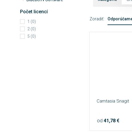
Blumentals Software
Počet licencí
CADSoftTools
Zoradiť:
Odporúčam
1 (0)
Corel Corporation
2 (0)
CyberLink
5 (0)
Digiarty Software
High-Logic
Incomedia
Jan Adamec
Mcneel
NTWind Software
ProfiCAD
ProgeSOFT
Špinar
Camtasia Snagit
Tec - IT
Trimble
od
41,78 €