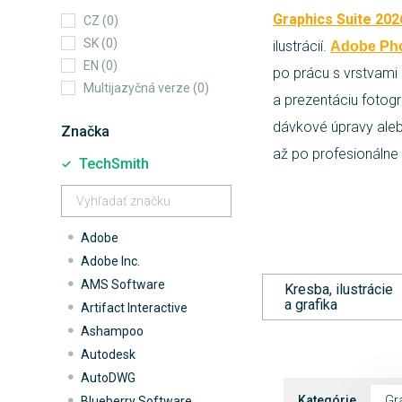
Graphics Suite 202
CZ (0)
SK (0)
ilustrácií.
Adobe Ph
EN (0)
po prácu s vrstvami 
Multijazyčná verze (0)
a prezentáciu fotogra
dávkové úpravy aleb
Značka
až po profesionálne 
TechSmith
Adobe
Adobe Inc.
AMS Software
Kresba, ilustrácie
a grafika
Artifact Interactive
Ashampoo
Autodesk
AutoDWG
Kategórie
Gra
Blueberry Software