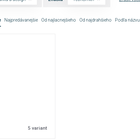
e
Najpredávanejšie
Od najlacnejšieho
Od najdrahšieho
Podľa názvu
5 variant