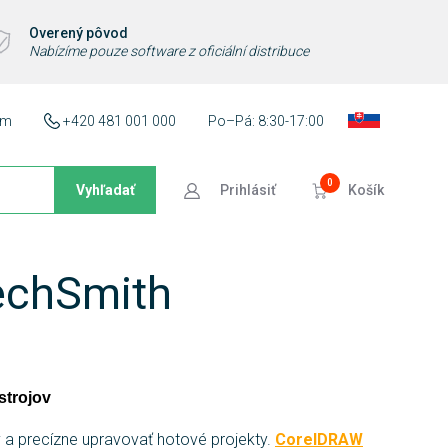
Overený pôvod
Nabízíme pouze software z oficiální distribuce
ám
+420 481 001 000
Po–Pá: 8:30-17:00
0
Vyhľadať
Prihlásiť
Košík
TechSmith
strojov
v a precízne upravovať hotové projekty.
CorelDRAW