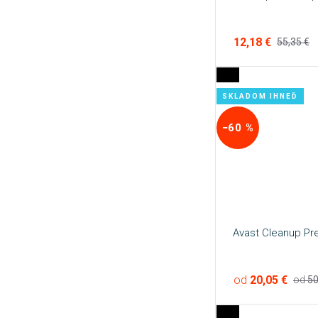
12,18 €
55,35 €
SKLADOM IHNEĎ
−60 %
Avast Cleanup P
od
20,05 €
od
50