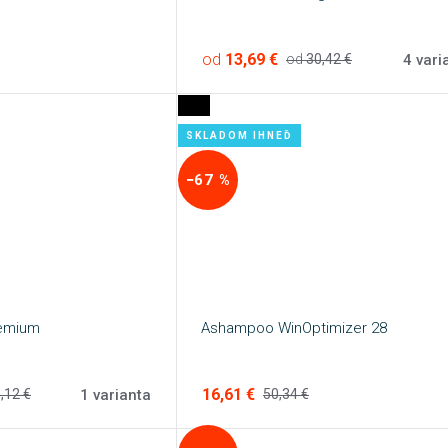
od
13,69 €
4 vari
od
30,42 €
SKLADOM IHNEĎ
−67 %
remium
Ashampoo WinOptimizer 28
16,61 €
1 varianta
,12 €
50,34 €