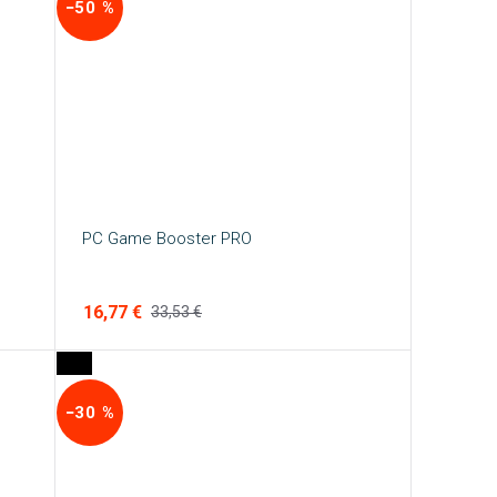
−50 %
PC Game Booster PRO
16,77 €
33,53 €
−30 %