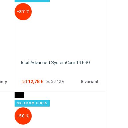
−87 %
Iobit Advanced SystemCare 19 PRO
od
12,78 €
anty
5 variant
od
30,42 €
SKLADOM IHNEĎ
−50 %