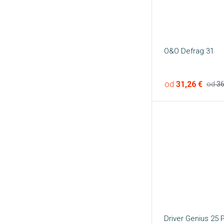
O&O Defrag 31
od
31,26 €
od
36
Driver Genius 25 