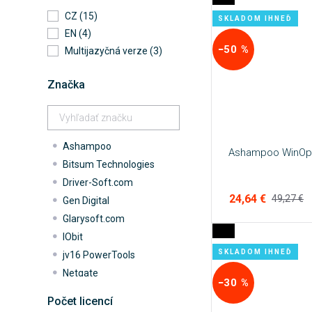
CZ (15)
SKLADOM IHNEĎ
EN (4)
−50 %
Multijazyčná verze (3)
Značka
Ashampoo
Ashampoo WinOpt
Bitsum Technologies
Driver-Soft.com
24,64 €
49,27 €
Gen Digital
Glarysoft.com
IObit
SKLADOM IHNEĎ
jv16 PowerTools
Netgate
−30 %
NIUBI Technology
Počet licencí
O&O Software