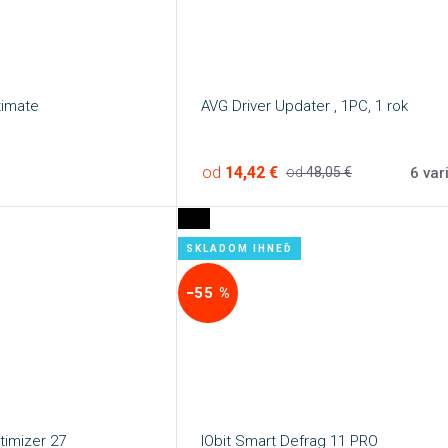
ltimate
AVG Driver Updater , 1PC, 1 rok
od
14,42 €
6 var
od
48,05 €
SKLADOM IHNEĎ
−55 %
imizer 27
IObit Smart Defrag 11 PRO