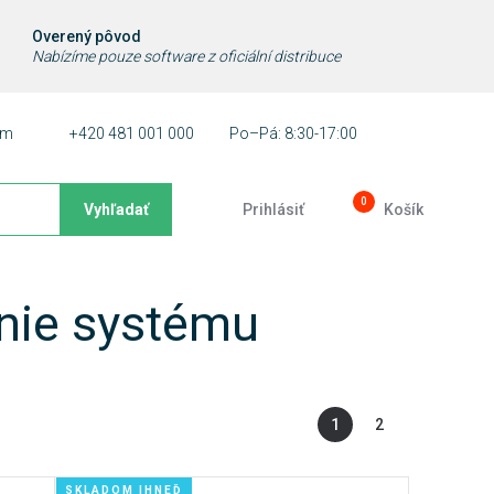
Overený pôvod
Nabízíme pouze software z oficiální distribuce
ám
+420 481 001 000
Po–Pá: 8:30-17:00
0
Vyhľadať
Prihlásiť
Košík
enie systému
1
2
SKLADOM IHNEĎ