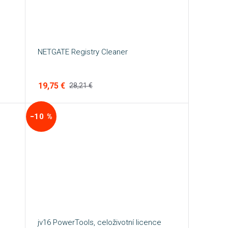
NETGATE Registry Cleaner
19,75 €
28,21 €
−10 %
jv16 PowerTools, celoživotní licence