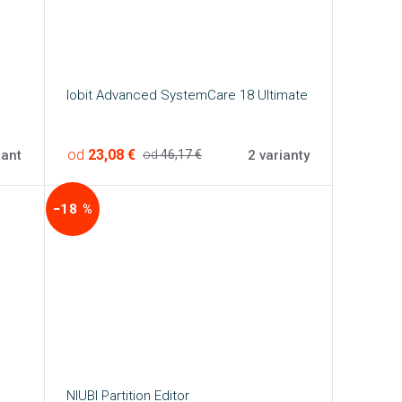
Iobit Advanced SystemCare 18 Ultimate
od
23,08 €
iant
2 varianty
od
46,17 €
−18 %
NIUBI Partition Editor