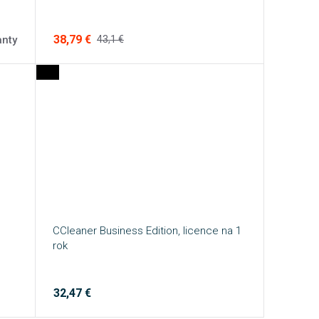
38,79 €
anty
43,1 €
CCleaner Business Edition, licence na 1
rok
32,47 €