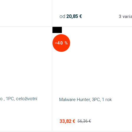
od
20,85 €
3 vari
−40 %
 , 1PC, celoživotní
Malware Hunter, 3PC, 1 rok
33,82 €
56,36 €