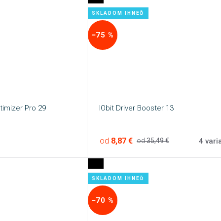
SKLADOM IHNEĎ
−75 %
imizer Pro 29
IObit Driver Booster 13
od
8,87 €
4 vari
od
35,49 €
SKLADOM IHNEĎ
−70 %