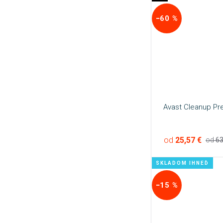
−60 %
Avast Cleanup Pr
od
25,57 €
od
63
SKLADOM IHNEĎ
−15 %