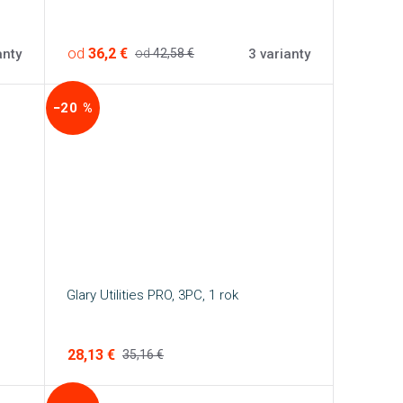
od
36,2 €
anty
3 varianty
od
42,58 €
−20 %
Glary Utilities PRO, 3PC, 1 rok
28,13 €
35,16 €