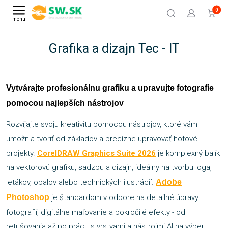
0
menu
Grafika a dizajn Tec - IT
Vytvárajte profesionálnu grafiku a upravujte fotografie
pomocou najlepších nástrojov
Rozvíjajte svoju kreativitu pomocou nástrojov, ktoré vám
umožnia tvoriť od základov a precízne upravovať hotové
projekty.
CorelDRAW Graphics Suite 202
6
je komplexný balík
na vektorovú grafiku, sadzbu a dizajn, ideálny na tvorbu loga,
letákov, obalov alebo technických ilustrácií.
Adobe
Photoshop
je štandardom v odbore na detailné úpravy
fotografií, digitálne maľovanie a pokročilé efekty - od
retušovania až po prácu s vrstvami a nástrojmi AI na výber