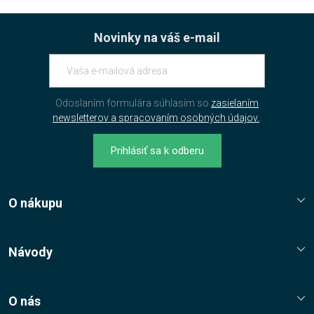
Novinky na váš e-mail
Odoslaním formulára súhlasím so
zasielaním
newsletterov a spracovaním osobných údajov.
.
Prihlásiť sa k odberu
O nákupu
Reklamační řád
Jak nakupovat?
Návody
Nákupní řád
Návody, tipy, triky
Ochrana osobních údajů
O nás
Cookies