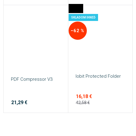
SKLADOM IHNEĎ
−62 %
Iobit Protected Folder
PDF Compressor V3
16,18 €
21,29 €
42,58 €