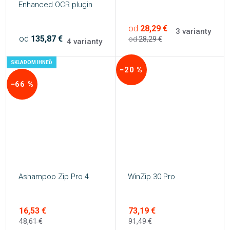
Enhanced OCR plugin
od
28,29 €
3 varianty
od
135,87 €
od
28,29 €
4 varianty
SKLADOM IHNEĎ
−20 %
−66 %
Ashampoo Zip Pro 4
WinZip 30 Pro
16,53 €
73,19 €
48,61 €
91,49 €