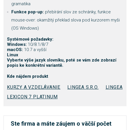
gramatika
Funkce pop-up:
přebírání slov ze schránky, funkce
mouse-over: okamžitý překlad slova pod kurzorem myši
(OS Windows)
Systémové požadavky:
Windows:
10/8.1/8/7
macOS:
10.7 a vyšší
Linux
Vyberte výše jazyk slovníku, poté se vám zde zobrazí
popis ke konkrétní variantě.
Kde nájdem produkt
KURZY A VZDELÁVANIE
LINGEA S.R.O.
LINGEA
LEXICON 7 PLATINUM
Ste firma a máte záujem o väčší počet