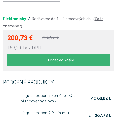
Elektronicky
/
Dodávame do 1 - 2 pracovných dní
(
Čo to
znamená?
)
200,73 €
250,92 €
163,2 €
bez DPH
Pridať do košíku
PODOBNÉ PRODUKTY
Lingea Lexicon 7 zemědělský a
od
60,02 €
přírodovědný slovník
Lingea Lexicon 7 Platinum +
od
267,78 €