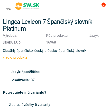
0
menu
Lingea Lexicon 7 Španělský slovník
Platinum
Výrobca:
Kód produktu:
Jazyk:
16968
LINGEA S.R.O.
Obsáhlý španělsko-český a česko-španělský slovník
viac o produkte
Jazyk: španělština
Lokalizácia: CZ
Potrebujete inú variantu?
Zobraziť všetky 5 varianty