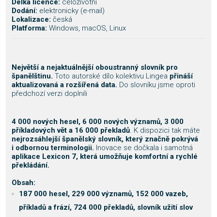
Délka licence:
celoživotní
Dodání:
elektronicky (e-mail)
Lokalizace:
česká
Platforma:
Windows, macOS, Linux
Největší a nejaktuálnější oboustranný slovník pro
španělštinu.
Toto autorské dílo kolektivu Lingea
přináší
aktualizovaná a rozšířená data.
Do slovníku jsme oproti
předchozí verzi doplnili
4 000 nových hesel, 6 000 nových významů, 3 000
příkladových vět a 16 000 překladů
. K dispozici tak máte
nejrozsáhlejší španělský slovník, který značně pokrývá
i odbornou terminologii.
Inovace se dočkala i samotná
aplikace Lexicon 7, která umožňuje komfortní a rychlé
překládání.
Obsah:
187 000 hesel, 229 000 významů, 152 000 vazeb,
příkladů a frází, 724 000 překladů, slovník užití slov