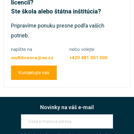
licencíí?
Ste škola alebo štátna inštitúcia?
Pripravíme ponuku presne podľa vaších
potrieb.
napíšte na
nebo volejte
multilicence@sw.cz
+420 481 001 000
Kontaktujte nás
Novinky na váš e-mail