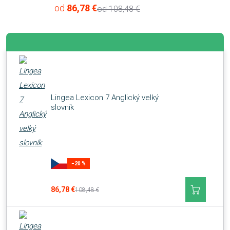
od
86,78 €
od
108,48 €
Lingea Lexicon 7 Anglický velký
slovník
−20 %
86,78 €
108,48 €