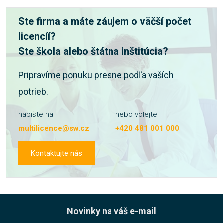
Ste firma a máte záujem o väčší počet
licencíí?
Ste škola alebo štátna inštitúcia?
Pripravíme ponuku presne podľa vaších
potrieb.
napíšte na
nebo volejte
multilicence@sw.cz
+420 481 001 000
Kontaktujte nás