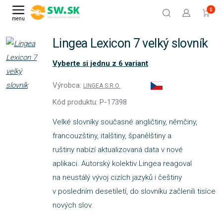
0
menu
Lingea Lexicon 7 velký slovník
Vyberte si jednu z 6 variant
Výrobca:
LINGEA S.R.O.
Kód produktu: P-17398
Velké slovníky současné angličtiny, němčiny,
francouzštiny, italštiny, španělštiny a
ruštiny nabízí aktualizovaná data v nové
aplikaci. Autorský kolektiv Lingea reagoval
na neustálý vývoj cizích jazyků i češtiny
v posledním desetiletí, do slovníku začlenili tisíce
nových slov.