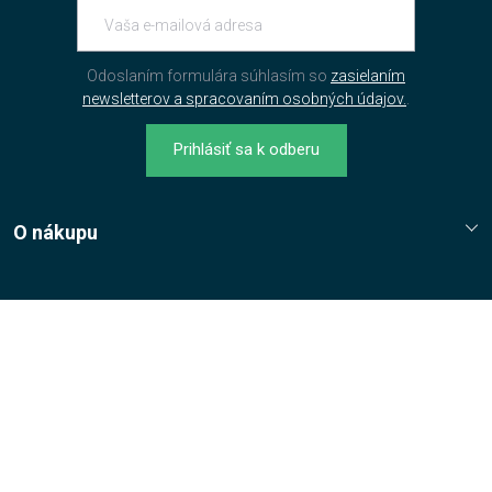
Novinky na váš e-mail
Odoslaním formulára súhlasím so
zasielaním
newsletterov a spracovaním osobných údajov.
.
Prihlásiť sa k odberu
O nákupu
Reklamační řád
Jak nakupovat?
Návody
Nákupní řád