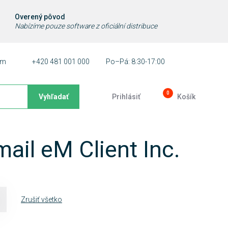
Overený pôvod
Nabízíme pouze software z oficiální distribuce
ám
+420 481 001 000
Po–Pá: 8:30-17:00
0
Vyhľadať
Prihlásiť
Košík
ail eM Client Inc.
Zrušiť všetko