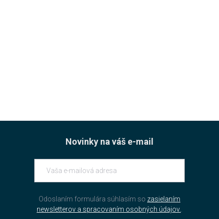
Novinky na váš e-mail
Odoslaním formulára súhlasím so
zasielaním
newsletterov a spracovaním osobných údajov.
.