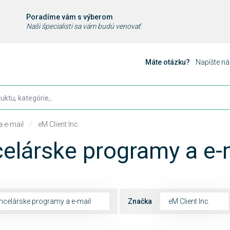
Poradíme vám s výberom
Naši špecialisti sa vám budú venovať
Máte otázku?
Napíšte n
 e-mail
/
eM Client Inc.
elárske programy a e-m
ncelárske programy a e-mail
Značka
eM Client Inc.