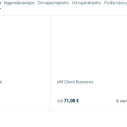
e
Najpredávanejšie
Od najlacnejšieho
Od najdrahšieho
Podľa názvu
l
eM Client Business
od
71,08 €
6 var