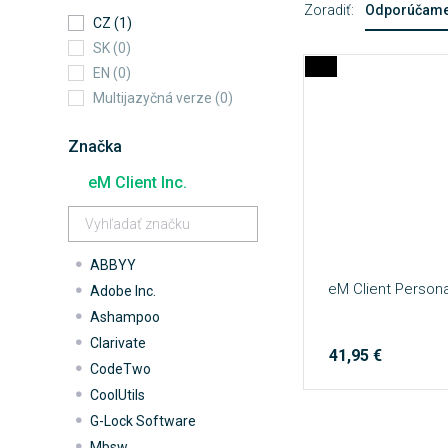
Zoradiť:
Odporúčam
CZ (1)
SK (0)
EN (0)
Multijazyčná verze (0)
Značka
eM Client Inc.
ABBYY
eM Client Persona
Adobe Inc.
Ashampoo
Clarivate
41,95 €
CodeTwo
CoolUtils
G-Lock Software
Mbsw