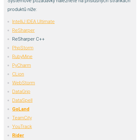
Systémové požadavky naleznete na příslušných stránkách
produktů níže:
IntelliJ IDEA Ultimate
ReSharper
ReSharper C++
PhpStorm
RubyMine
PyCharm
CLion
WebStorm
DataGrip
DataSpell
GoLand
TeamCity
YouTrack
Rider