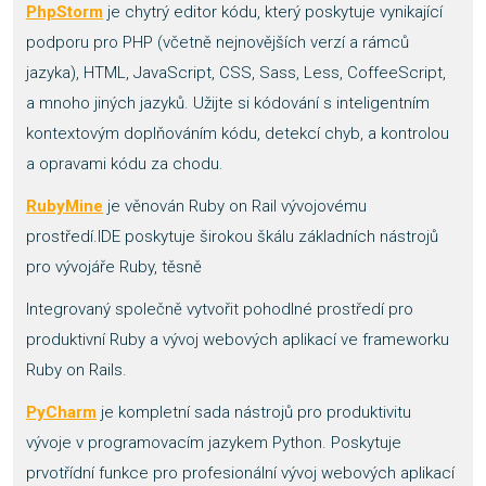
PhpStorm
je chytrý editor kódu, který poskytuje vynikající
podporu pro PHP (včetně nejnovějších verzí a rámců
jazyka), HTML, JavaScript, CSS, Sass, Less, CoffeeScript,
a mnoho jiných jazyků. Užijte si kódování s inteligentním
kontextovým doplňováním kódu, detekcí chyb, a kontrolou
a opravami kódu za chodu.
RubyMine
je věnován Ruby on Rail vývojovému
prostředí.IDE poskytuje širokou škálu základních nástrojů
pro vývojáře Ruby, těsně
Integrovaný společně vytvořit pohodlné prostředí pro
produktivní Ruby a vývoj webových aplikací ve frameworku
Ruby on Rails.
PyCharm
je kompletní sada nástrojů pro produktivitu
vývoje v programovacím jazykem Python. Poskytuje
prvotřídní funkce pro profesionální vývoj webových aplikací