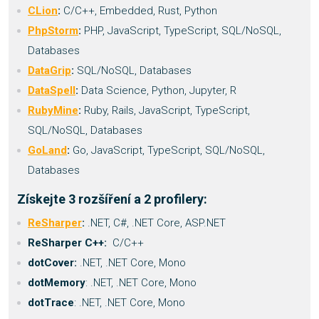
CLion
:
C/C++, Embedded, Rust, Python
PhpStorm
:
PHP, JavaScript, TypeScript, SQL/NoSQL,
Databases
DataGrip
:
SQL/NoSQL, Databases
DataSpell
:
Data Science, Python, Jupyter, R
RubyMine
:
Ruby, Rails, JavaScript, TypeScript,
SQL/NoSQL, Databases
GoLand
:
Go, JavaScript, TypeScript, SQL/NoSQL,
Databases
Získejte 3 rozšíření a 2 profilery:
ReSharper
:
.NET, C#, .NET Core, ASP.NET
ReSharper C++:
C/C++
dotCover:
.NET, .NET Core, Mono
dotMemory
: .NET, .NET Core, Mono
dotTrace
: .NET, .NET Core, Mono