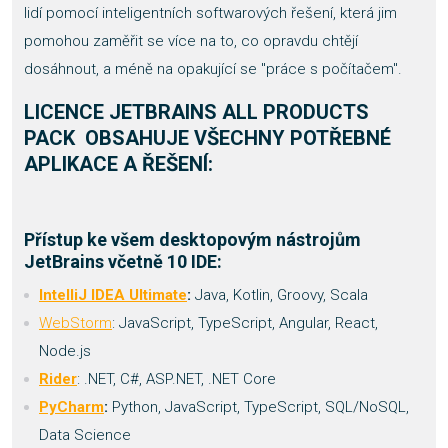
lidí pomocí inteligentních softwarových řešení, která jim
pomohou zaměřit se více na to, co opravdu chtějí
dosáhnout, a méně na opakující se "práce s počítačem".
LICENCE JETBRAINS ALL PRODUCTS
PACK OBSAHUJE VŠECHNY POTŘEBNÉ
APLIKACE A ŘEŠENÍ:
Přístup ke všem desktopovým nástrojům
JetBrains včetně 10 IDE:
IntelliJ IDEA Ultimate
:
Java, Kotlin, Groovy, Scala
WebStorm
: JavaScript, TypeScript, Angular, React,
Node.js
Rider
: .NET, C#, ASP.NET, .NET Core
PyCharm
:
Python, JavaScript, TypeScript, SQL/NoSQL,
Data Science