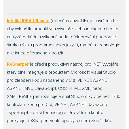
IntelliJ IDEA Ultimate
(oceněná Java IDE), je navržena tak,
aby vylepšilla produktivitu vývojáře. Jeho inteligentní editor,
analyzátor kódu a výkonná sada refaktorování podporuje
širokou škálu programovacích jazyků, rámců a technologie
a je ihned připravena k použití.
ReSharper
je přední produktivní nástroj pro .NET vývojáře,
který plně integruje s produktem Microsoft Visual Studio
pro zlepšení kódu napsaného v C #, VB.NET, ASP.NET,
ASP.NET MVC, JavaScript, CSS, HTML, XML, nebo
XAML.ReSharper rozšiřuje Visual Studio díky více než 1700
kontrolám kódu pro C #, VB.NET, ASP.NET, JavaScript,
TypeScript a další technologie. Pro většinu kontrol
poskytuje ReSharper rychlé opravy s cílem zlepšit kód.