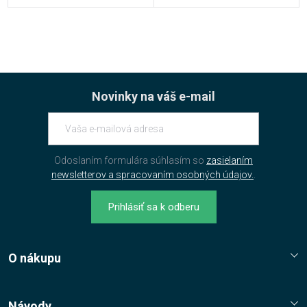
Novinky na váš e-mail
Odoslaním formulára súhlasím so
zasielaním
newsletterov a spracovaním osobných údajov.
.
Prihlásiť sa k odberu
O nákupu
Reklamační řád
Jak nakupovat?
Návody