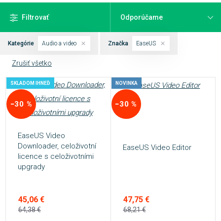
Filtrovať
Kategórie
Audio a video
Značka
EaseUS
Zrušiť všetko
SKLADOM IHNEĎ
NOVINKA
−30 %
−30 %
EaseUS Video
Downloader, celoživotní
EaseUS Video Editor
licence s celoživotními
upgrady
47,75 €
45,06 €
68,21 €
64,38 €