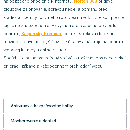
na bezpečné pripojenie k internetu.
Norton 360
pridáva
cloudové zálohovanie, správcu hesiel a ochranu pred
krádežou identity, čo z neho robí ideálnu voľbu pre komplexné
digitálne zabezpečenie. Ak vyžadujete skutočne pokročilú
ochranu,
Kaspersky Premium
ponúka špičkovú detekciu
hrozieb, správu hesiel, šifrovanie údajov a nástroje na ochranu
webovej kamery a online platieb.
Spoľahnite sa na osvedčený softvér, ktorý vám poskytne pokoj
pri práci, zábave a každodennom prehliadaní webu.
Antivírusy a bezpečnostné balíky
Monitorovanie a dohľad