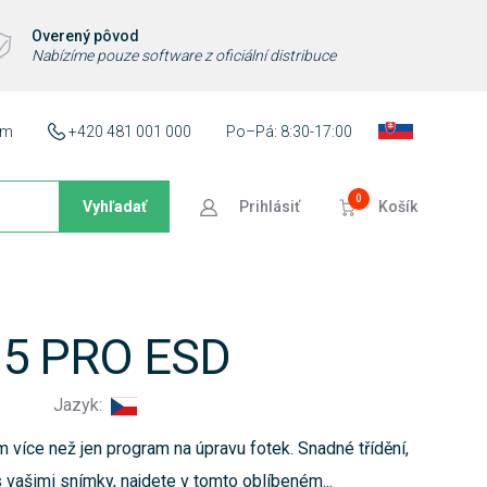
Overený pôvod
Nabízíme pouze software z oficiální distribuce
ám
+420 481 001 000
Po–Pá: 8:30-17:00
0
Vyhľadať
Prihlásiť
Košík
 15 PRO ESD
3
Jazyk:
 více než jen program na úpravu fotek. Snadné třídění,
 s vašimi snímky, najdete v tomto oblíbeném...