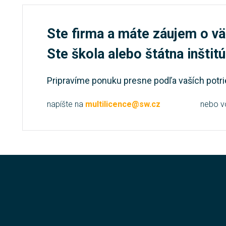
Ste firma a máte záujem o vä
Ste škola alebo štátna inštit
Pripravíme ponuku presne podľa vaších potri
napíšte na
multilicence@sw.cz
nebo v