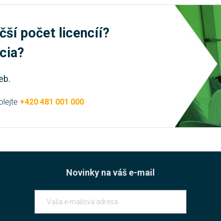
čší počet licencíí?
úcia?
eb.
olejte
+420 481 001 000
Novinky na váš e-mail