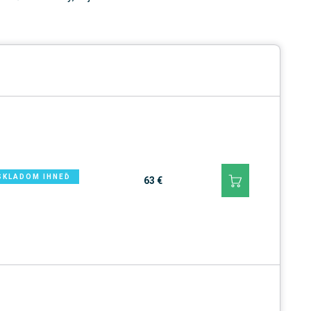
SKLADOM IHNEĎ
63 €