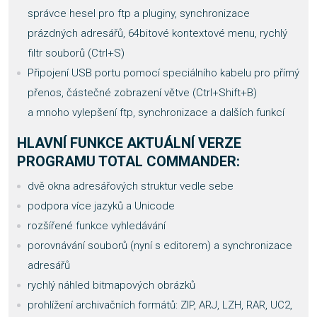
správce hesel pro ftp a pluginy, synchronizace
prázdných adresářů, 64bitové kontextové menu, rychlý
filtr souborů (Ctrl+S)
Připojení USB portu pomocí speciálního kabelu pro přímý
přenos, částečné zobrazení větve (Ctrl+Shift+B)
a mnoho vylepšení ftp, synchronizace a dalších funkcí
HLAVNÍ FUNKCE AKTUÁLNÍ VERZE
PROGRAMU TOTAL COMMANDER:
dvě okna adresářových struktur vedle sebe
podpora více jazyků a Unicode
rozšířené funkce vyhledávání
porovnávání souborů (nyní s editorem) a synchronizace
adresářů
rychlý náhled bitmapových obrázků
prohlížení archivačních formátů: ZIP, ARJ, LZH, RAR, UC2,