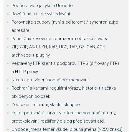
Podpora více jazyků a Unicode
Rozšířená funkce vyhledávání
Porovnejte soubory (nyní s editorem) / synchronizujte
adresáře
Panel Quick View se zobrazením obrázků a videa
ZIP, 7ZIP, ARJ, LZH, RAR, UC2, TAR, GZ, CAB, ACE
archivace + pluginy
Vestavěný FTP klient s podporou FTPS (šifrovaný FTP)
a HTTP proxy
Nástroj pro vícenásobné přejmenování
Rozhraní s kartami, regulární výrazy, historie + tlačítka
oblíbených položek
Zobrazení miniatur, vlastní sloupce
Editor porovnání, kurzor v listeru, samostatné stromy,
protokolování, rozšířený dialog přepisování atd.
Unicode jména téměř všude, dlouhá jména (>259 znaků),