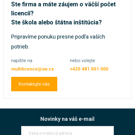
Ste firma a máte záujem o väčší počet
licencíí?
Ste škola alebo štátna inštitúcia?
Pripravíme ponuku presne podľa vaších
potrieb.
napíšte na
nebo volejte
multilicence@sw.cz
+420 481 001 000
Kontaktujte nás
Novinky na váš e-mail