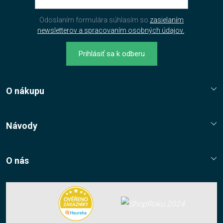
Odoslaním formulára súhlasím so
zasielaním
newsletterov a spracovaním osobných údajov.
.
Prihlásiť sa k odberu
O nákupu
Reklamační řád
Jak nakupovat?
Návody
Nákupní řád
Návody, tipy, triky
Ochrana osobních údajů
O nás
Cookies
Kontaktní údaje
Napište nám
Nákup multilicencí
Facebook