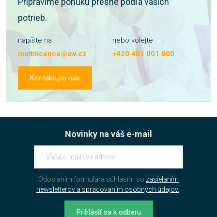
Pripravíme ponuku presne podľa vaších
potrieb.
napíšte na
nebo volejte
multilicence@sw.cz
+420 481 001 000
Kontaktujte nás
Novinky na váš e-mail
Odoslaním formulára súhlasím so
zasielaním
newsletterov a spracovaním osobných údajov.
.
Prihlásiť sa k odberu