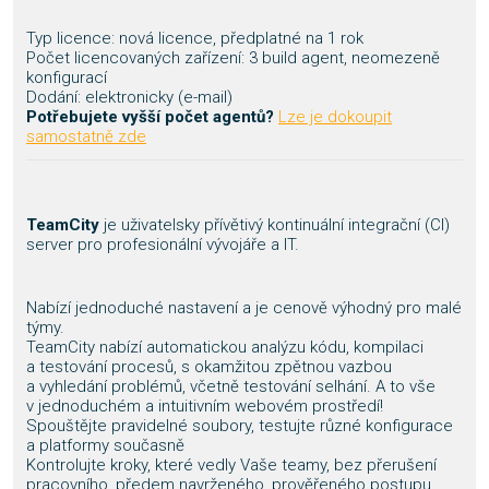
Typ licence: nová licence, předplatné na 1 rok
Počet licencovaných zařízení: 3 build agent, neomezeně
konfigurací
Dodání: elektronicky (e-mail)
Potřebujete vyšší počet agentů?
Lze je dokoupit
samostatně zde
TeamCity
je uživatelsky přívětivý kontinuální integrační (CI)
server pro profesionální vývojáře a IT.
Nabízí jednoduché nastavení a je cenově výhodný pro malé
týmy.
TeamCity nabízí automatickou analýzu kódu, kompilaci
a testování procesů, s okamžitou zpětnou vazbou
a vyhledání problémů, včetně testování selhání. A to vše
v jednoduchém a intuitivním webovém prostředí!
Spouštějte pravidelné soubory, testujte různé konfigurace
a platformy současně
Kontrolujte kroky, které vedly Vaše teamy, bez přerušení
pracovního, předem navrženého, prověřeného postupu