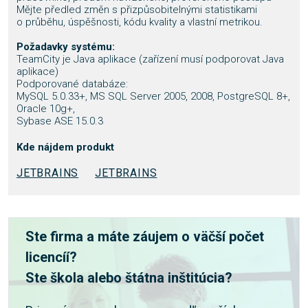
Mějte předled změn s přizpůsobitelnými statistikami
o průběhu, úspěšnosti, kódu kvality a vlastní metrikou.
Požadavky systému:
TeamCity je Java aplikace (zařízení musí podporovat Java
aplikace)
Podporované databáze:
MySQL 5.0.33+, MS SQL Server 2005, 2008, PostgreSQL 8+,
Oracle 10g+,
Sybase ASE 15.0.3
Kde nájdem produkt
JETBRAINS
JETBRAINS
Ste firma a máte záujem o väčší počet
licencíí?
Ste škola alebo štátna inštitúcia?