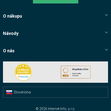
O nákupu
Reklamační řád
Jak nakupovat?
Návody
Nákupní řád
Návody, tipy, triky
Ochrana osobních údajů
O nás
Cookies
Kontaktní údaje
Napište nám
Nákup multilicencí
Facebook
Slovenčina
Čeština
© 2026 Internet Info, s.r.o.