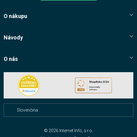
O nákupu
Reklamační řád
Jak nakupovat?
Návody
Nákupní řád
Návody, tipy, triky
Ochrana osobních údajů
O nás
Cookies
Kontaktní údaje
Napište nám
Nákup multilicencí
Facebook
Slovenčina
Čeština
© 2026 Internet Info, s.r.o.