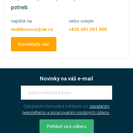
potrieb.
napíšte na
nebo volejte
multilicence@sw.cz
+420 481 001 000
Kontaktujte nás
Novinky na váš e-mail
Odoslaním formulára súhlasím so
zasielaním
newsletterov a spracovaním osobných údajov.
.
Prihlásiť sa k odberu