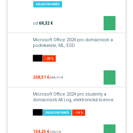
SKLADOM IHNEĎ
od
69,32 €
Microsoft Office 2024 pro domácnosti a
podnikatele, ML, ESD
−23 %
268,51 €
348,71 €
Microsoft Office 2024 pro studenty a
domácnosti All Lng, elektronická licence
SKLADOM IHNEĎ
−14 %
134,25 €
156,1 €