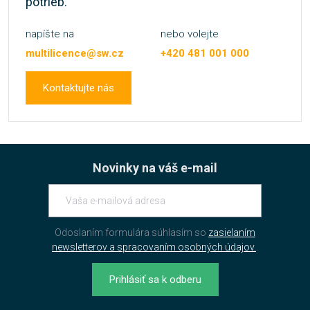
potrieb.
napíšte na
nebo volejte
multilicence@sw.cz
+420 481 001 000
Kontaktujte nás
Novinky na váš e-mail
Odoslaním formulára súhlasím so
zasielaním
newsletterov a spracovaním osobných údajov.
.
Prihlásiť sa k odberu