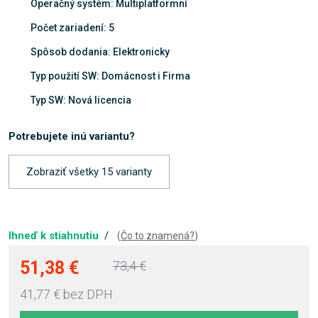
Operačný systém: Multiplatformní
Počet zariadení: 5
Spôsob dodania: Elektronicky
Typ použití SW: Domácnost i Firma
Typ SW: Nová licencia
Potrebujete inú variantu?
Zobraziť všetky 15 varianty
Ihneď k stiahnutiu
/
(
Čo to znamená?
)
51,38 €
73,4 €
41,77 €
bez DPH