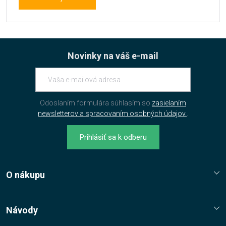
Novinky na váš e-mail
Odoslaním formulára súhlasím so
zasielaním
newsletterov a spracovaním osobných údajov.
.
Prihlásiť sa k odberu
O nákupu
Reklamační řád
Jak nakupovat?
Návody
Nákupní řád