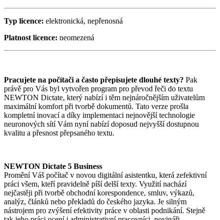
Typ licence:
elektronická, nepřenosná
Platnost licence:
neomezená
Pracujete na počítači a často přepisujete dlouhé texty?
Pak
právě pro Vás byl vytvořen program pro převod řeči do textu
NEWTON Dictate, který nabízí i těm nejnáročnějším uživatelům
maximální komfort při tvorbě dokumentů. Tato verze prošla
kompletní inovací a díky implementaci nejnovější technologie
neuronových sítí Vám nyní nabízí doposud nejvyšší dostupnou
kvalitu a přesnost přepsaného textu.
NEWTON Dictate 5 Business
Promění Váš počítač v novou digitální asistentku, která zefektivní
práci všem, kteří pravidelně píší delší texty. Využití nachází
nejčastěji při tvorbě obchodní korespondence, smluv, výkazů,
analýz, článků nebo překladů do českého jazyka. Je silným
nástrojem pro zvýšení efektivity práce v oblasti podnikání. Stejně
tak jeho práci ocení i administrativní pracovníci, novináři,