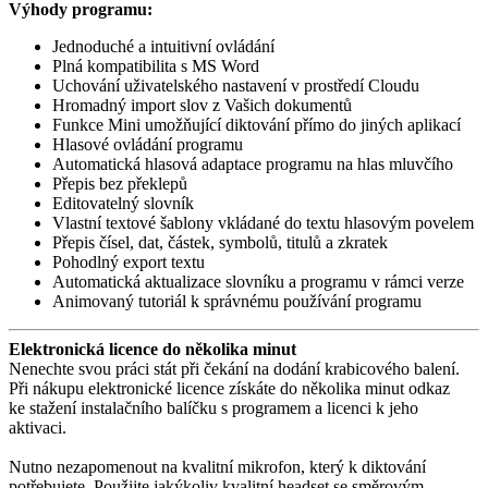
Výhody programu:
Jednoduché a intuitivní ovládání
Plná kompatibilita s MS Word
Uchování uživatelského nastavení v prostředí Cloudu
Hromadný import slov z Vašich dokumentů
Funkce Mini umožňující diktování přímo do jiných aplikací
Hlasové ovládání programu
Automatická hlasová adaptace programu na hlas mluvčího
Přepis bez překlepů
Editovatelný slovník
Vlastní textové šablony vkládané do textu hlasovým povelem
Přepis čísel, dat, částek, symbolů, titulů a zkratek
Pohodlný export textu
Automatická aktualizace slovníku a programu v rámci verze
Animovaný tutoriál k správnému používání programu
Elektronická licence do několika minut
Nenechte svou práci stát při čekání na dodání krabicového balení.
Při nákupu elektronické licence získáte do několika minut odkaz
ke stažení instalačního balíčku s programem a licenci k jeho
aktivaci.
Nutno nezapomenout na kvalitní mikrofon, který k diktování
potřebujete. Použijte jakýkoliv kvalitní headset se směrovým