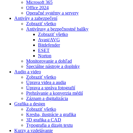
Microsoft 365
Office 2024
Operačné systémy a servery
Antivíry a zabezpečení
Zobraziť všetko
Antivírusy a bezpečnostné balíky
Zobraziť všetko
Avast/AVG
Bitdefender
ESET
Norton
Monitorovanie a dohľad
Špeciálne nástroje a doplnky
Audio a video
Zobraziť všetko
Úprava videa a audia
Úprava a správa fotografií
Prehrávanie a konverzia médií
Záznam a digitalizácia
Grafika a design
Zobraziť všetko
Kresba, ilustrácie a grafika
3D grafika a CAD
Typografia a dizajn textu
Kurzy a vzdelávanie