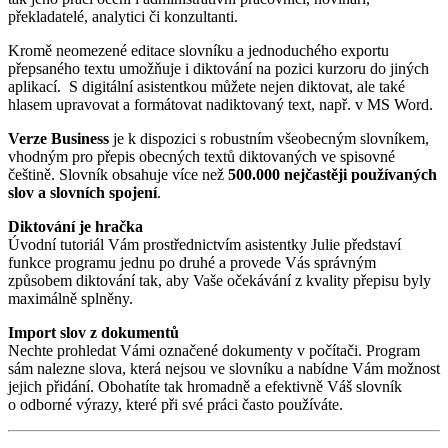
překladatelé, analytici či konzultanti.
Kromě neomezené editace slovníku a jednoduchého exportu
přepsaného textu umožňuje i diktování na pozici kurzoru do jiných
aplikací. S digitální asistentkou můžete nejen diktovat, ale také
hlasem upravovat a formátovat nadiktovaný text, např. v MS Word.
Verze Business
je k dispozici s robustním všeobecným slovníkem,
vhodným pro přepis obecných textů diktovaných ve spisovné
češtině. Slovník obsahuje více než
500.000 nejčastěji používaných
slov a slovních spojení
.
Diktování je hračka
Úvodní tutoriál Vám prostřednictvím asistentky Julie představí
funkce programu jednu po druhé a provede Vás správným
způsobem diktování tak, aby Vaše očekávání z kvality přepisu byly
maximálně splněny.
Import slov z dokumentů
Nechte prohledat Vámi označené dokumenty v počítači. Program
sám nalezne slova, která nejsou ve slovníku a nabídne Vám možnost
jejich přidání. Obohatíte tak hromadně a efektivně Váš slovník
o odborné výrazy, které při své práci často používáte.