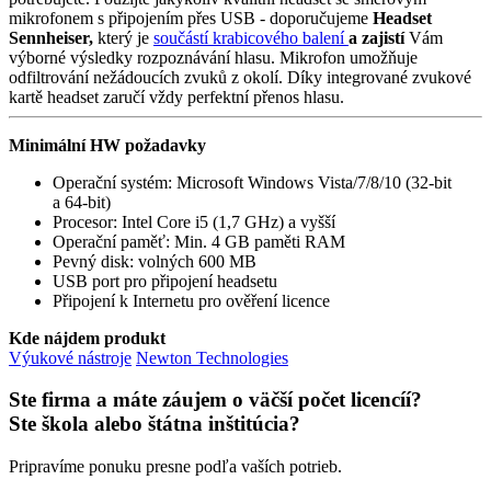
mikrofonem s připojením přes USB - doporučujeme
Headset
Sennheiser,
který je
součástí krabicového balení
a zajistí
Vám
výborné výsledky rozpoznávání hlasu. Mikrofon umožňuje
odfiltrování nežádoucích zvuků z okolí. Díky integrované zvukové
kartě headset zaručí vždy perfektní přenos hlasu.
Minimální HW požadavky
Operační systém: Microsoft Windows Vista/7/8/10 (32-bit
a 64-bit)
Procesor: Intel Core i5 (1,7 GHz) a vyšší
Operační paměť: Min. 4 GB paměti RAM
Pevný disk: volných 600 MB
USB port pro připojení headsetu
Připojení k Internetu pro ověření licence
Kde nájdem produkt
Výukové nástroje
Newton Technologies
Ste firma a máte záujem o väčší počet licencíí?
Ste škola alebo štátna inštitúcia?
Pripravíme ponuku presne podľa vaších potrieb.