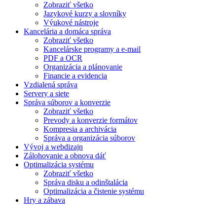
Zobraziť všetko
Jazykové kurzy a slovníky
Výukové nástroje
Kancelária a domáca správa
Zobraziť všetko
Kancelárske programy a e-mail
PDF a OCR
Organizácia a plánovanie
Financie a evidencia
Vzdialená správa
Servery a siete
Správa súborov a konverzie
Zobraziť všetko
Prevody a konverzie formátov
Kompresia a archivácia
Správa a organizácia súborov
Vývoj a webdizajn
Zálohovanie a obnova dáť
Optimalizácia systému
Zobraziť všetko
Správa disku a odinštalácia
Optimalizácia a čistenie systému
Hry a zábava