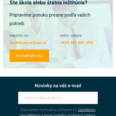
Ste škola alebo štátna inštitúcia?
Pripravíme ponuku presne podľa vaších
potrieb.
napíšte na
nebo volejte
multilicence@sw.cz
+420 481 001 000
Kontaktujte nás
Novinky na váš e-mail
Odoslaním formulára súhlasím so
zasielaním
newsletterov a spracovaním osobných údajov.
.