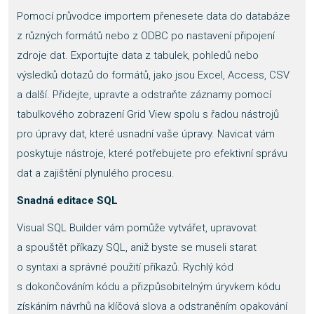
Pomocí průvodce importem přenesete data do databáze
z různých formátů nebo z ODBC po nastavení připojení
zdroje dat. Exportujte data z tabulek, pohledů nebo
výsledků dotazů do formátů, jako jsou Excel, Access, CSV
a další. Přidejte, upravte a odstraňte záznamy pomocí
tabulkového zobrazení Grid View spolu s řadou nástrojů
pro úpravy dat, které usnadní vaše úpravy. Navicat vám
poskytuje nástroje, které potřebujete pro efektivní správu
dat a zajištění plynulého procesu.
Snadná editace SQL
Visual SQL Builder vám pomůže vytvářet, upravovat
a spouštět příkazy SQL, aniž byste se museli starat
o syntaxi a správné použití příkazů. Rychlý kód
s dokončováním kódu a přizpůsobitelným úryvkem kódu
získáním návrhů na klíčová slova a odstraněním opakování