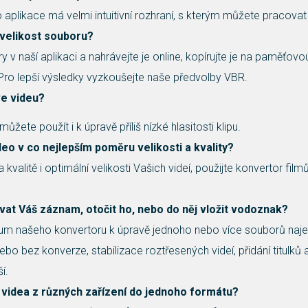
o aplikace má velmi intuitivní rozhraní, s kterým můžete pracovat
 velikost souboru?
v naší aplikaci a nahrávejte je online, kopírujte je na paměťovo
. Pro lepší výsledky vyzkoušejte naše předvolby VBR.
ve videu?
žete použít i k úpravě příliš nízké hlasitosti klipu.
deo v co nejlepším poměru velikosti a kvality?
kvalitě i optimální velikosti Vašich videí, použijte konvertor fil
ovat Váš záznam, otočit ho, nebo do něj vložit vodoznak?
ium našeho konvertoru k úpravě jednoho nebo více souborů najed
ebo bez konverze, stabilizace roztřesených videí, přidání titulků
í.
 videa z různých zařízení do jednoho formátu?