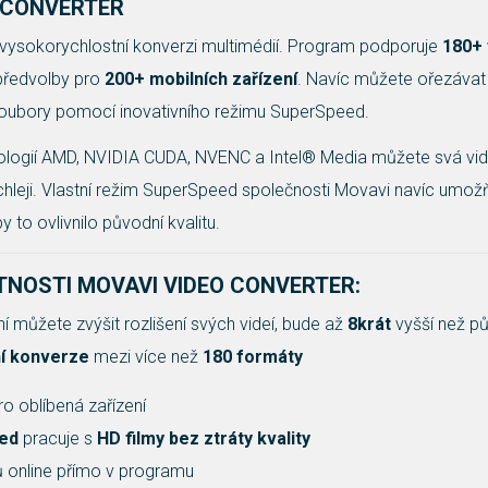
O CONVERTER
vysokorychlostní konverzi multimédií. Program podporuje
180+
předvolby pro
200+ mobilních zařízení
. Navíc můžete ořezávat
soubory pomocí inovativního režimu SuperSpeed.
ologií AMD, NVIDIA CUDA, NVENC a Intel® Media můžete svá vid
chleji. Vlastní režim SuperSpeed ​​společnosti Movavi navíc umož
y to ovlivnilo původní kvalitu.
STNOSTI
MOVAVI VIDEO CONVERTER
:
ní můžete zvýšit rozlišení svých videí, bude až
8krát
vyšší než pů
í konverze
mezi více než
180 formáty
o oblíbená zařízení
eed
​​pracuje s
HD filmy bez ztráty kvality
ků online přímo v programu