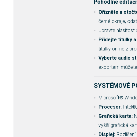
Pohodlné editačn
Ořízněte a otočt
černé okraje, odst
Upravte hlasitost 
Přidejte titulky
titulky online z p
Vyberte audio st
exportem můžete ta
SYSTÉMOVÉ P
Microsoft® Window
Procesor
: Intel
Grafická karta:
N
vyšší grafická kar
Displej:
Rozlišení