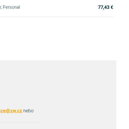
77,43 €
, Personal
ence@sw.cz
nebo