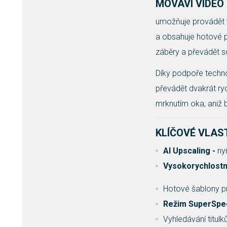
MOVAVI VIDE
umožňuje provádět 
a obsahuje hotové 
záběry a převádět 
Díky podpoře techn
převádět dvakrát ry
mrknutím oka, aniž b
KLÍČOVÉ VLA
AI Upscaling -
ny
Vysokorychlostn
Hotové šablony pr
Režim SuperSp
Vyhledávání titul