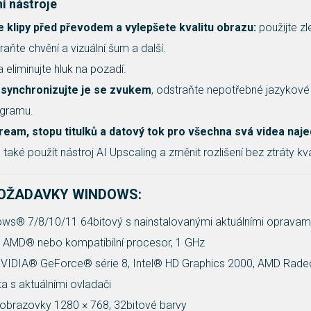
í nástroje
e klipy před převodem a vylepšete kvalitu obrazu:
použijte zle
raňte chvění a vizuální šum a další.
a eliminujte hluk na pozadí.
 a synchronizujte je se zvukem
, odstraňte nepotřebné jazykové 
rogramu.
ream, stopu titulků a datový tok pro všechna svá videa naj
ké použít nástroj AI Upscaling a změnit rozlišení bez ztráty kval
OŽADAVKY WINDOWS:
s® 7/8/10/11 64bitový s nainstalovanými aktuálními opravami 
®, AMD® nebo kompatibilní procesor, 1 GHz
VIDIA® GeForce® série 8, Intel® HD Graphics 2000, AMD Rad
ta s aktuálními ovladači
 obrazovky 1280 × 768, 32bitové barvy