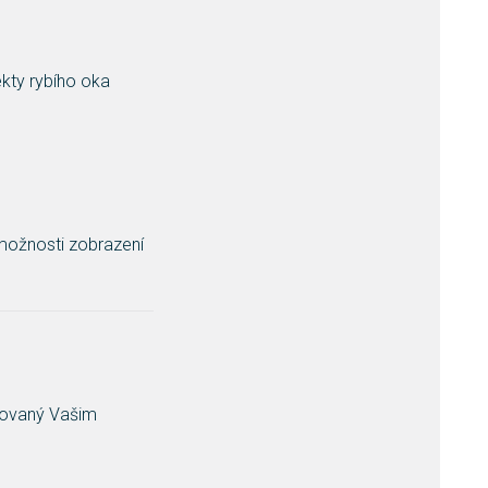
ekty rybího oka
možnosti zobrazení
rovaný Vašim