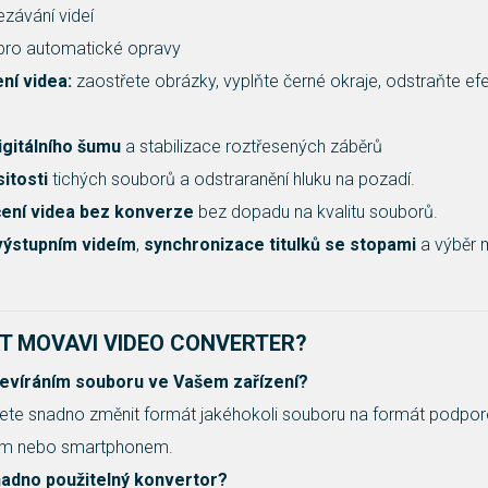
ezávání videí
ro automatické opravy
ení videa:
zaostřete obrázky, vyplňte černé okraje, odstraňte ef
igitálního šumu
a stabilizace roztřesených záběrů
sitosti
tichých souborů a odstraranění hluku na pozadí.
čení videa bez konverze
bez dopadu na kvalitu souborů.
 výstupním videím
,
synchronizace titulků se stopami
a výběr 
T MOVAVI VIDEO CONVERTER?
otevíráním souboru ve Vašem zařízení?
te snadno změnit formát jakéhokoli souboru na formát podpo
tem nebo smartphonem.
nadno použitelný konvertor?