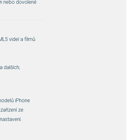
in nebo dovolené
ML5 videí a filmů
 dalších;
 modelů iPhone
 zařízení ze
nastavení.