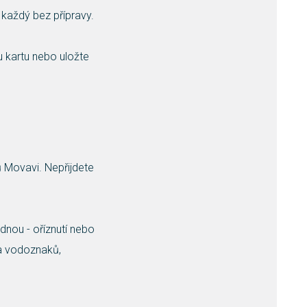
 každý bez přípravy.
u kartu nebo uložte
mů Movavi. Nepřijdete
nou - oříznutí nebo
 a vodoznaků,