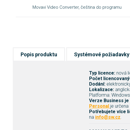
Movavi Video Converter, čeština do programu
Popis produktu
Systémové požiadavky
Typ licence:
nová l
Počet licencovanýc
Dodání:
elektronick
Lokalizace:
anglic
Platforma: Windows
Verze Business je 
Personal
je určena
Potřebujete více l
na
info@sw.cz
.