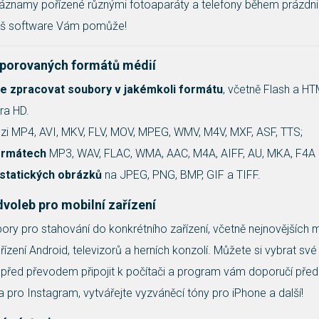
áznamy pořízené různými fotoaparáty a telefony během prázdn
Náš software Vám pomůže!
dporovaných formátů médií
e zpracovat soubory v jakémkoli formátu
, včetně Flash a HT
tra HD.
i MP4, AVI, MKV, FLV, MOV, MPEG, WMV, M4V, MXF, ASF, TTS;
formátech
MP3, WAV, FLAC, WMA, AAC, M4A, AIFF, AU, MKA, F4A a
statických obrázků
na JPEG, PNG, BMP, GIF a TIFF.
dvoleb pro mobilní zařízení
bory pro stahování do konkrétního zařízení, včetně nejnovějších
řízení Android, televizorů a herních konzolí. Můžete si vybrat své
před převodem připojit k počítači a program vám doporučí před
a pro Instagram, vytvářejte vyzváněcí tóny pro iPhone a další!