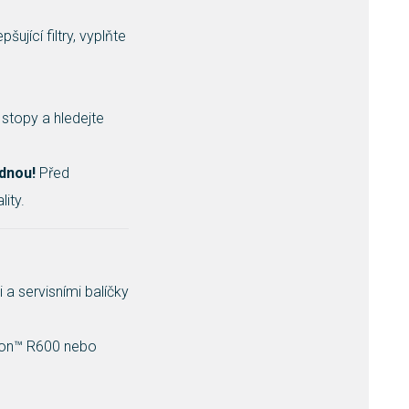
pšující filtry, vyplňte
stopy a hledejte
ednou!
Před
ity.
a servisními balíčky
eon™ R600 nebo