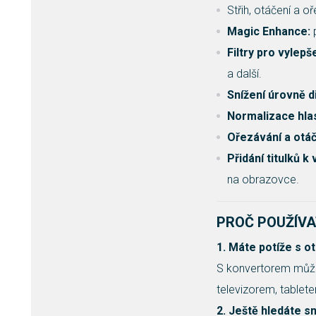
Střih, otáčení a oř
Magic Enhance:
p
Filtry pro vylepš
a další.
Snížení úrovně d
Normalizace hla
Ořezávání a otá
Přidání titulků k
na obrazovce.
PROČ POUŽÍVA
1. Máte potíže s 
S konvertorem může
televizorem, table
2. Ještě hledáte s