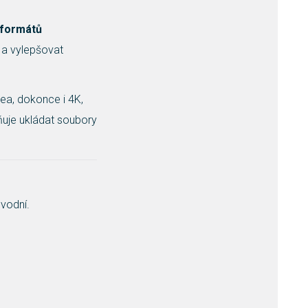
 formát
ů
 a vylepšovat
ea, dokonce i 4K,
ňuje ukládat soubory
vodní.