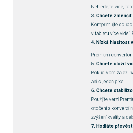
Nehledejte více, tat
3. Chcete zmenšit
Komprimujte soubory 
v tabletu více videí
4. Nízká hlasitost 
Premium convertor mů
5. Chcete uložit vi
Pokud Vám záleží na 
ani o jeden pixel!
6. Chcete stabiliz
Použijte verzi Prem
otočení s konverzí n
zvýšení kvality a dalš
7. Hodláte převést