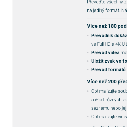
Převeďte všechny z
na jediný formát. 
Více než 180 po
Převodník dokáž
ve Full HD a 4K Ul
Převod videa
mez
Uložit zvuk ve 
Převod formátů 
Více než 200 pře
Optimalizujte sou
a iPad, různých za
seznamu nebo jej 
Optimalizujte vide