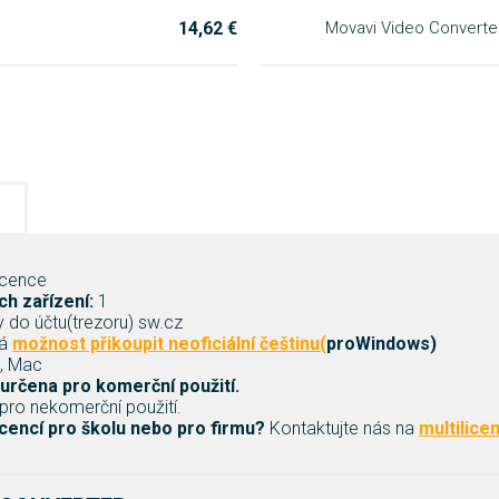
14,62 €
Movavi Video Converter
icence
h zařízení:
1
y do účtu(trezoru) sw.cz
ká
možnost přikoupit
neoficiální češtinu(
proWindows)
, Mac
určena pro komerční použití.
 pro nekomerční použití.
icencí pro školu nebo pro firmu?
Kontaktujte nás na
multilic