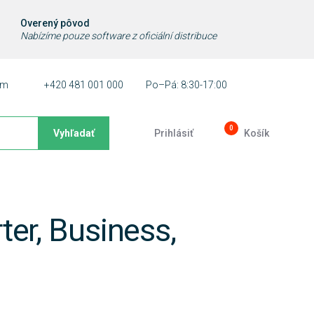
Overený pôvod
Nabízíme pouze software z oficiální distribuce
ám
+420 481 001 000
Po–Pá: 8:30-17:00
0
Vyhľadať
Prihlásiť
Košík
er, Business,