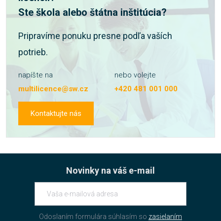
Ste škola alebo štátna inštitúcia?
Pripravíme ponuku presne podľa vaších
potrieb.
napíšte na
nebo volejte
multilicence@sw.cz
+420 481 001 000
Kontaktujte nás
Novinky na váš e-mail
Odoslaním formulára súhlasím so
zasielaním