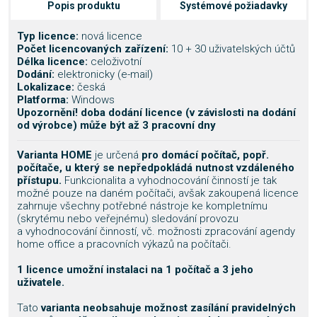
Popis produktu
Systémové požiadavky
Typ licence:
nová licence
Počet licencovaných zařízení:
10 + 30 uživatelských účtů
Délka licence:
celoživotní
Dodání:
elektronicky (e-mail)
Lokalizace:
česká
Platforma:
Windows
Upozornění! doba dodání licence (v závislosti na dodání
od výrobce) může být až 3 pracovní dny
Varianta HOME
je určená
pro domácí počítač, popř.
počítače, u který se
nepředpokládá nutnost vzdáleného
přístupu.
Funkcionalita a vyhodnocování činností je tak
možné pouze na daném počítači, avšak zakoupená licence
zahrnuje všechny potřebné nástroje ke kompletnímu
(skrytému nebo veřejnému) sledování provozu
a vyhodnocování činností, vč. možnosti zpracování agendy
home office a pracovních výkazů na počítači.
1 licence umožní instalaci na 1 počítač a 3 jeho
uživatele.
Tato
varianta neobsahuje možnost zasílání pravidelných