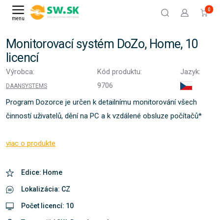
0
menu
Monitorovací systém DoZo, Home, 10
licencí
Výrobca:
Kód produktu:
Jazyk:
9706
DAANSYSTEMS
Program Dozorce je určen k detailnímu monitorování všech
činností uživatelů, dění na PC a k vzdálené obsluze počítačů*
viac o produkte
Edice: Home
Lokalizácia: CZ
Počet licencí: 10