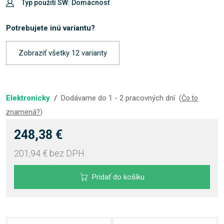
Typ použití SW: Domácnosť
Potrebujete inú variantu?
Zobraziť všetky 12 varianty
Elektronicky
/
Dodávame do 1 - 2 pracovných dní
(
Čo to
znamená?
)
248,38 €
201,94 €
bez DPH
Pridať do košíku