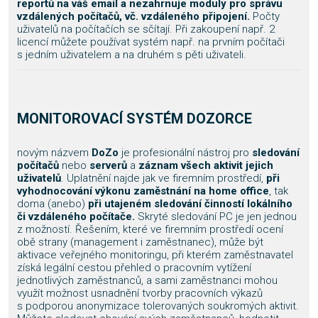
reportů na váš email a nezahrnuje moduly pro správu
vzdálených počítačů, vč. vzdáleného připojení.
Počty
uživatelů na počítačích se sčítají. Při zakoupení např. 2
licencí můžete používat systém např. na prvním počítači
s jedním uživatelem a na druhém s pěti uživateli.
MONITOROVACÍ SYSTÉM DOZORCE
novým názvem
DoZo
je profesionální nástroj pro
sledování
počítačů
nebo
serverů
a
záznam všech aktivit jejich
uživatelů
. Uplatnění najde jak ve firemním prostředí,
při
vyhodnocování výkonu zaměstnání na home office
, tak
doma (anebo)
při utajeném sledování činností lokálního
či vzdáleného počítače.
Skryté sledování PC je jen jednou
z možností. Řešením, které ve firemním prostředí ocení
obě strany (management i zaměstnanec), může být
aktivace veřejného monitoringu, při kterém zaměstnavatel
získá legální cestou přehled o pracovním vytížení
jednotlivých zaměstnanců, a sami zaměstnanci mohou
využít možnost usnadnění tvorby pracovních výkazů
s podporou anonymizace tolerovaných soukromých aktivit.