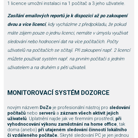
1 licence umožní instalaci na 1 počítač a 3 jeho uživatele.
Zasílání emailových reportů je k dispozici až po zakoupení
dvou a více licencí
, kdy vycházíme z předpokladu, že pokud
máte zájem pouze o jednu licenci, nemáte v úmyslu využívat
sledování nebo hodnocení dat na více počítačích.
Počty
uživatelů na počítačích se sčítají. Při zakoupení např. 2 licencí
můžete používat systém např. na prvním počítači s jedním
uživatelem a na druhém s pěti uživateli.
MONITOROVACÍ SYSTÉM DOZORCE
novým názvem
DoZo
je profesionální nástroj pro
sledování
počítačů
nebo
serverů
a
záznam všech aktivit jejich
uživatelů
. Uplatnění najde jak ve firemním prostředí,
při
vyhodnocování výkonu zaměstnání na home office
, tak
doma (anebo)
při utajeném sledování činností lokálního
či vzdáleného počítače.
Skryté sledování PC je jen jednou