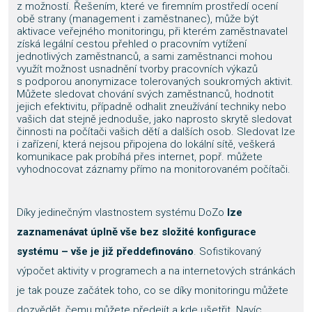
z možností. Řešením, které ve firemním prostředí ocení
obě strany (management i zaměstnanec), může být
aktivace veřejného monitoringu, při kterém zaměstnavatel
získá legální cestou přehled o pracovním vytížení
jednotlivých zaměstnanců, a sami zaměstnanci mohou
využít možnost usnadnění tvorby pracovních výkazů
s podporou anonymizace tolerovaných soukromých aktivit.
Můžete sledovat chování svých zaměstnanců, hodnotit
jejich efektivitu, případně odhalit zneužívání techniky nebo
vašich dat stejně jednoduše, jako naprosto skrytě sledovat
činnosti na počítači vašich dětí a dalších osob. Sledovat lze
i zařízení, která nejsou připojena do lokální sítě, veškerá
komunikace pak probíhá přes internet, popř. můžete
vyhodnocovat záznamy přímo na monitorovaném počítači.
Díky jedinečným vlastnostem systému DoZo
lze
zaznamenávat úplně vše bez složité konfigurace
systému – vše je již předdefinováno
. Sofistikovaný
výpočet aktivity v programech a na internetových stránkách
je tak pouze začátek toho, co se díky monitoringu můžete
dozvědět, čemu můžete předejít a kde ušetřit. Navíc