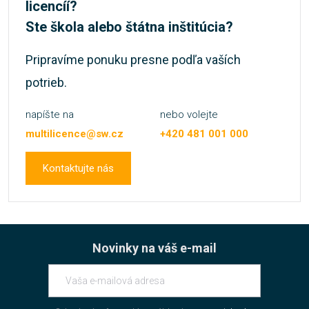
licencíí?
Ste škola alebo štátna inštitúcia?
Pripravíme ponuku presne podľa vaších
potrieb.
napíšte na
nebo volejte
multilicence@sw.cz
+420 481 001 000
Kontaktujte nás
Novinky na váš e-mail