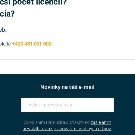
čší počet licencíí?
úcia?
eb.
olejte
+420 481 001 000
Novinky na váš e-mail
Odoslaním formulára súhlasím so
zasielaním
newsletterov a spracovaním osobných údajov.
.