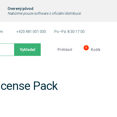
Overený pôvod
Nabízíme pouze software z oficiální distribuce
ám
+420 481 001 000
Po–Pá: 8:30-17:00
0
Vyhľadať
Prihlásiť
Košík
icense Pack