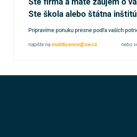
Ste firma a máte záujem o vä
Ste škola alebo štátna inštit
Pripravíme ponuku presne podľa vaších potri
napíšte na
multilicence@sw.cz
nebo v