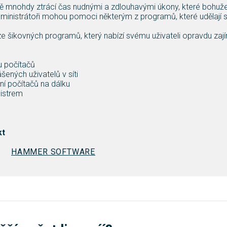
ě mnohdy ztrácí čas nudnými a zdlouhavými úkony, které bohužel 
ministrátoři mohou pomoci některým z programů, které udělají 
e šikovných programů, který nabízí svému uživateli opravdu za
u počítačů
ášených uživatelů v síti
ní počítačů na dálku
gistrem
kt
HAMMER SOFTWARE