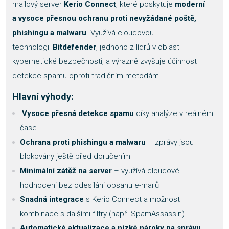
mailový server
Kerio Connect
, které poskytuje
moderní
a vysoce přesnou ochranu proti nevyžádané poště,
phishingu a malwaru
. Využívá cloudovou
technologii
Bitdefender
, jednoho z lídrů v oblasti
kybernetické bezpečnosti, a výrazně zvyšuje účinnost
detekce spamu oproti tradičním metodám.
Hlavní výhody:
Vysoce přesná detekce spamu
díky analýze v reálném
čase
Ochrana proti phishingu a malwaru
– zprávy jsou
blokovány ještě před doručením
Minimální zátěž na server
– využívá cloudové
hodnocení bez odesílání obsahu e-mailů
Snadná integrace
s Kerio Connect a možnost
kombinace s dalšími filtry (např. SpamAssassin)
Automatické aktualizace a nízké nároky na správu