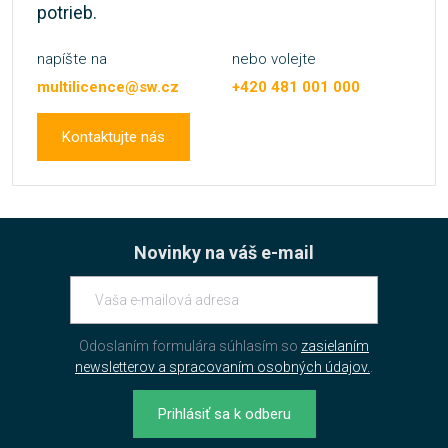
potrieb.
napíšte na
nebo volejte
multilicence@sw.cz
+420 481 001 000
Kontaktujte nás
Novinky na váš e-mail
Odoslaním formulára súhlasím so
zasielaním
newsletterov a spracovaním osobných údajov.
.
Prihlásiť sa k odberu