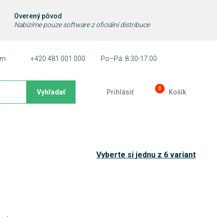
Overený pôvod
Nabízíme pouze software z oficiální distribuce
ám
+420 481 001 000
Po–Pá: 8:30-17:00
0
Vyhľadať
Prihlásiť
Košík
Vyberte si jednu z 6 variant