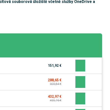
síťová souborová úložiště včetně služby OneDrive a
151,92 €
288,65 €
303,84 €
432,97 €
455,76 €