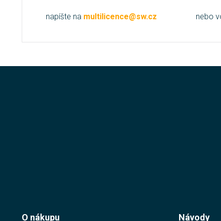
napíšte na
multilicence@sw.cz
nebo v
O nákupu
Návody