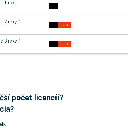
a 1 rok, 1
a 2 roky, 1
−5 %
a 3 roky, 1
−5 %
čší počet licencíí?
úcia?
eb.