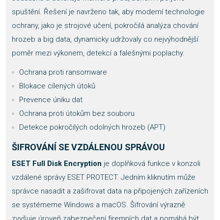
spuštění. Řešení je navrženo tak, aby moderní technologie
ochrany, jako je strojové učení, pokročilá analýza chování
hrozeb a big data, dynamicky udržovaly co nejvýhodnější
poměr mezi výkonem, detekcí a falešnými poplachy.
Ochrana proti ransomware
Blokace cílených útoků
Prevence úniku dat
Ochrana proti útokům bez souboru
Detekce pokročilých odolných hrozeb (APT)
ŠIFROVÁNÍ SE VZDÁLENOU SPRÁVOU
ESET Full Disk Encryption
je doplňková funkce v konzoli
vzdálené správy ESET PROTECT. Jedním kliknutím může
správce nasadit a zašifrovat data na připojených zařízeních
se systémeme Windows a macOS. Šifrování výrazně
zvyšuje úroveň zabezpečení firemních dat a pomáhá být