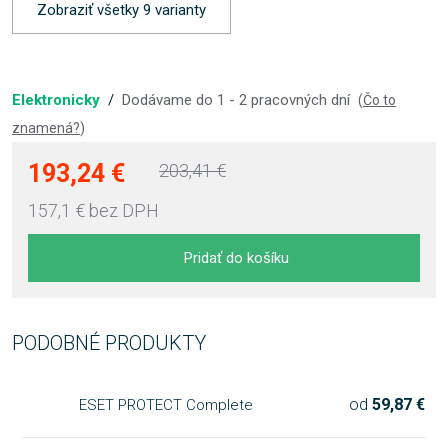
Zobraziť všetky 9 varianty
Elektronicky
/
Dodávame do 1 - 2 pracovných dní
(
Čo to
znamená?
)
193,24 €
203,41 €
157,1 €
bez DPH
Pridať do košíku
PODOBNÉ PRODUKTY
od
59,87 €
ESET PROTECT Complete