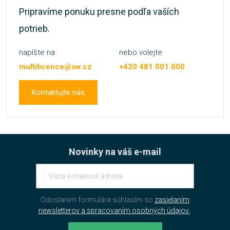
Pripravíme ponuku presne podľa vaších
potrieb.
napíšte na
nebo volejte
multilicence@sw.cz
+420 481 001 000
Kontaktujte nás
Novinky na váš e-mail
Odoslaním formulára súhlasím so
zasielaním
newsletterov a spracovaním osobných údajov.
.