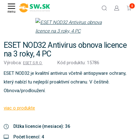
0
menu
ESET NOD32 Antivirus obnova licence
na 3 roky, 4 PC
Výrobca:
Kód produktu: 15786
ESET S.R.O.
ESET NOD32 je kvalitní antivirus včetně antispyware ochrany,
který nabízí tu nejlepší proaktivní ochranu. V češtině.
Obnova/prodloužení.
viac o produkte
Dlžka licencie (mesiace): 36
Počet licencí: 4