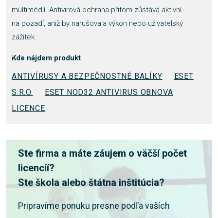
multimédií. Antivirová ochrana přitom zůstává aktivní
na pozadí, aniž by narušovala výkon nebo uživatelský
zážitek.
Kde nájdem produkt
ANTIVÍRUSY A BEZPEČNOSTNÉ BALÍKY
ESET
S.R.O.
ESET NOD32 ANTIVIRUS OBNOVA
LICENCE
Ste firma a máte záujem o väčší počet
licencíí?
Ste škola alebo štátna inštitúcia?
Pripravíme ponuku presne podľa vaších