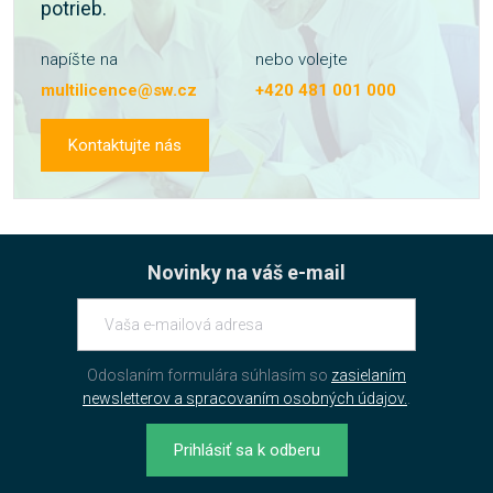
potrieb.
napíšte na
nebo volejte
multilicence@sw.cz
+420 481 001 000
Kontaktujte nás
Novinky na váš e-mail
Odoslaním formulára súhlasím so
zasielaním
newsletterov a spracovaním osobných údajov.
.
Prihlásiť sa k odberu