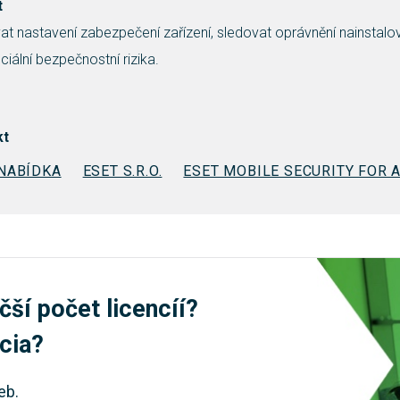
t
t nastavení zabezpečení zařízení, sledovat oprávnění nainstalo
ciální bezpečnostní rizika.
kt
 NABÍDKA
ESET S.R.O.
ESET MOBILE SECURITY FOR 
čší počet licencíí?
úcia?
eb.