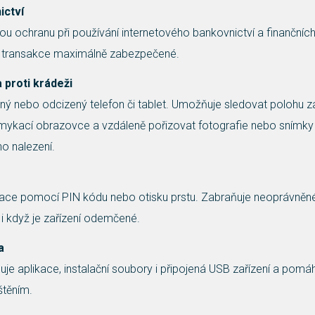
ictví
 ochranu při používání internetového bankovnictví a finančních 
 a transakce maximálně zabezpečené.
 proti krádeži
ný nebo odcizený telefon či tablet. Umožňuje sledovat polohu zař
amykací obrazovce a vzdáleně pořizovat fotografie nebo snímk
ho nalezení.
kace pomocí PIN kódu nebo otisku prstu. Zabraňuje neoprávněn
, i když je zařízení odemčené.
a
je aplikace, instalační soubory i připojená USB zařízení a pomá
štěním.