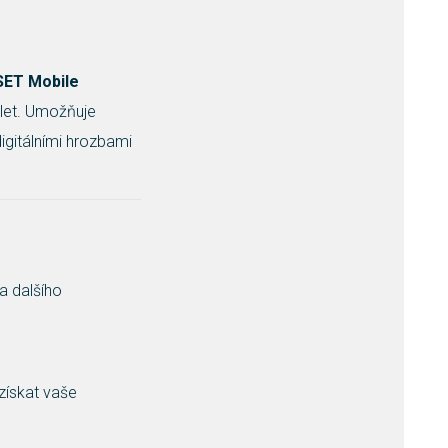
SET Mobile
blet. Umožňuje
digitálními hrozbami
 a dalšího
získat vaše