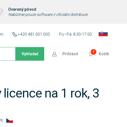
Overený pôvod
Nabízíme pouze software z oficiální distribuce
ám
+420 481 001 000
Po–Pá: 8:30-17:00
0
Vyhľadať
Prihlásiť
Košík
licence na 1 rok, 3
yk: