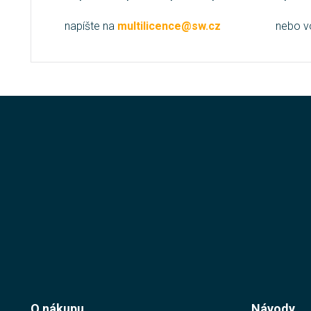
napíšte na
multilicence@sw.cz
nebo v
O nákupu
Návody