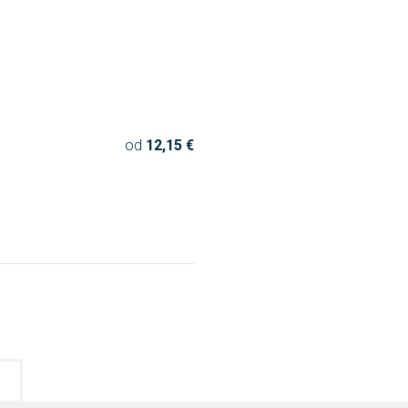
od
12,15 €