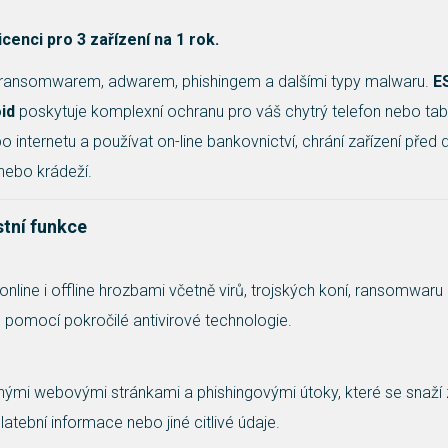
cenci pro 3 zařízení na 1 rok.
 a ransomwarem, adwarem, phishingem a dalšími typy malwaru.
E
id
poskytuje komplexní ochranu pro váš chytrý telefon nebo ta
 internetu a používat on-line bankovnictví, chrání zařízení před 
 nebo krádeží.
tní funkce
 online i offline hrozbami včetně virů, trojských koní, ransomwaru
 pomocí pokročilé antivirové technologie.
ými webovými stránkami a phishingovými útoky, které se snaží 
latební informace nebo jiné citlivé údaje.