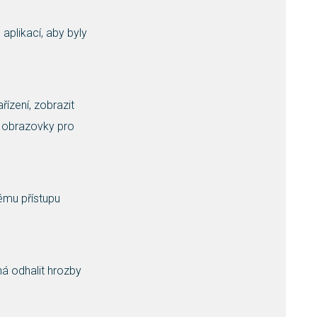
aplikací, aby byly
ízení, zobrazit
y obrazovky pro
ému přístupu
há odhalit hrozby