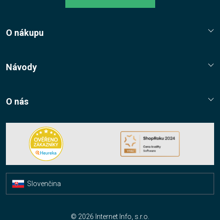
O nákupu
Reklamační řád
Jak nakupovat?
Návody
Nákupní řád
Návody, tipy, triky
Ochrana osobních údajů
O nás
Cookies
Kontaktní údaje
Napište nám
Nákup multilicencí
Facebook
Slovenčina
Čeština
© 2026 Internet Info, s.r.o.