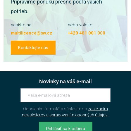
Pripravíme ponuku presne podľa vaších
potrieb.
napíšte na
nebo volejte
multilicence@sw.cz
+420 481 001 000
Kontaktujte nás
Novinky na váš e-mail
Odoslaním formulára súhlasím so
zasielaním
newsletterov a spracovaním osobných údajov.
.
Prihlásiť sa k odberu