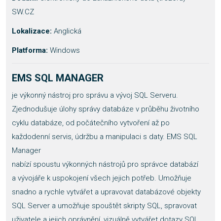
SW.CZ
Lokalizace:
Anglická
Platforma:
Windows
EMS SQL MANAGER
je výkonný nástroj pro správu a vývoj SQL Serveru.
Zjednodušuje úlohy správy databáze v průběhu životního
cyklu databáze, od počátečního vytvoření až po
každodenní servis, údržbu a manipulaci s daty. EMS SQL
Manager
nabízí spoustu výkonných nástrojů pro správce databází
a vývojáře k uspokojení všech jejich potřeb. Umožňuje
snadno a rychle vytvářet a upravovat databázové objekty
SQL Server a umožňuje spouštět skripty SQL, spravovat
uživatele a jejich oprávnění, vizuálně vytvářet dotazy SQL,