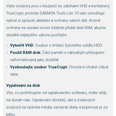
Vaše soubory jsou v bezpečí se zálohami VHD a kontejnery
TrueCrypt, protože DAEMON Tools Lite 10 vám umožňuje
vybrat si způsob ukládání a ochrany vašich dat. Kromě
ochrany na vysoké úrovni můžete přidat disk RAM, abyste
dosáhli nejlepšího výkonu počítače.
Vytvořit VHD:
Soubor s imitací fyzického oddílu HDD
Použít RAM disk:
Část paměti s náhodným přístupem
naformátovaná jako úložiště
Vyzkoušejte soubor TrueCrypt:
Chcete-li chránit citlivá
data
Vypálování na disk
Vše, co potřebujete od vypalovacího softwaru, máte vždy
na dosah ruky. Vypalování obrázků, dat a zvukových
souborů na optická média; vymazat disky a kopírovat je za
běhu.