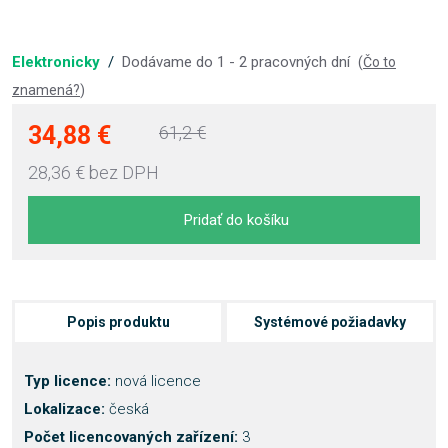
Elektronicky
/
Dodávame do 1 - 2 pracovných dní
(
Čo to
znamená?
)
34,88 €
61,2 €
28,36 €
bez DPH
Pridať do košíku
Popis produktu
Systémové požiadavky
Typ licence:
nová licence
Lokalizace:
česká
Počet licencovaných zařízení:
3