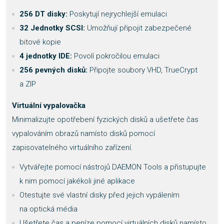
256 DT disky:
Poskytují nejrychlejší emulaci
32 Jednotky SCSI:
Umožňují připojit zabezpečené
bitové kopie
4 jednotky IDE:
Povolí pokročilou emulaci
256 pevných disků:
Připojte soubory VHD, TrueCrypt
a ZIP
Virtuální vypalovačka
Minimalizujte opotřebení fyzických disků a ušetřete čas
vypalováním obrazů namísto disků pomocí
zapisovatelného virtuálního zařízení.
Vytvářejte pomocí nástrojů DAEMON Tools a přistupujte
k nim pomocí jakékoli jiné aplikace
Otestujte své vlastní disky před jejich vypálením
na optická média
Ušetřete čas a peníze pomocí virtuálních disků namísto