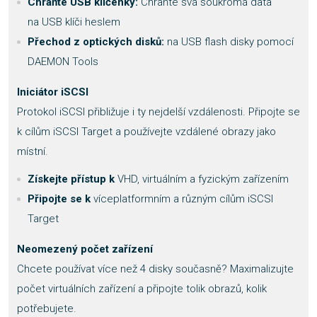
Chraňte USB klíčenky:
Chraňte svá soukromá data
na USB klíči heslem
Přechod z optických disků:
na USB flash disky pomocí
DAEMON Tools
Iniciátor iSCSI
Protokol iSCSI přibližuje i ty nejdelší vzdálenosti. Připojte se
k cílům iSCSI Target a používejte vzdálené obrazy jako
místní.
Získejte přístup k
VHD, virtuálním a fyzickým zařízením
Připojte se k
víceplatformním a různým cílům iSCSI
Target
Neomezený počet zařízení
Chcete používat více než 4 disky současně? Maximalizujte
počet virtuálních zařízení a připojte tolik obrazů, kolik
potřebujete.