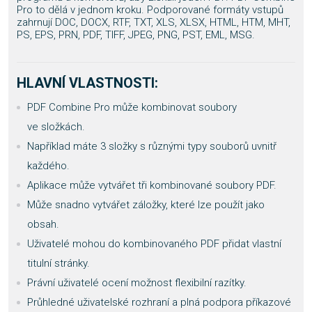
Pro to dělá v jednom kroku. Podporované formáty vstupů
zahrnují DOC, DOCX, RTF, TXT, XLS, XLSX, HTML, HTM, MHT,
PS, EPS, PRN, PDF, TIFF, JPEG, PNG, PST, EML, MSG.
HLAVNÍ VLASTNOSTI:
PDF Combine Pro může kombinovat soubory
ve složkách.
Například máte 3 složky s různými typy souborů uvnitř
každého.
Aplikace může vytvářet tři kombinované soubory PDF.
Může snadno vytvářet záložky, které lze použít jako
obsah.
Uživatelé mohou do kombinovaného PDF přidat vlastní
titulní stránky.
Právní uživatelé ocení možnost flexibilní razítky.
Průhledné uživatelské rozhraní a plná podpora příkazové