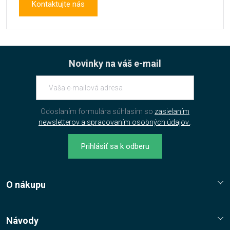
Kontaktujte nás
Novinky na váš e-mail
Odoslaním formulára súhlasím so
zasielaním
newsletterov a spracovaním osobných údajov.
.
Prihlásiť sa k odberu
O nákupu
Reklamační řád
Jak nakupovat?
Návody