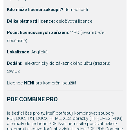
Kdo může licenci zakoupit?
domácnosti
Délka platnosti licence:
celoživotní licence
Počet licencovaných zařízení:
2 PC (nesmí běžet
současně)
Lokalizace
: Anglická
Dodání:
elektronicky do zákaznického účtu (trezoru)
SW.CZ
Licence
NENÍ
pro komerční použití!
PDF COMBINE PRO
je šetřící čas pro ty, kteří potřebují kombinovat soubory
PDF, DOC, TXT, DOCX, HTML, XLS, obrázky (TIFF, JPEG, PNG)
a e-maily do jednoho PDF. Nyní nemusíte používat několik
programů a konvertorů, aby získali jeden PDF. PDF Combine