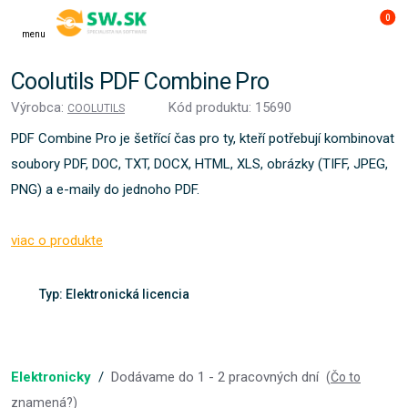
0
menu
Coolutils PDF Combine Pro
Výrobca:
Kód produktu: 15690
COOLUTILS
PDF Combine Pro je šetřící čas pro ty, kteří potřebují kombinovat
soubory PDF, DOC, TXT, DOCX, HTML, XLS, obrázky (TIFF, JPEG,
PNG) a e-maily do jednoho PDF.
viac o produkte
Typ: Elektronická licencia
Elektronicky
/
Dodávame do 1 - 2 pracovných dní
(
Čo to
znamená?
)