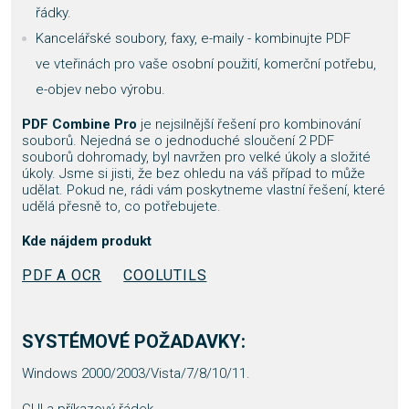
řádky.
Kancelářské soubory, faxy, e-maily - kombinujte PDF
ve vteřinách pro vaše osobní použití, komerční potřebu,
e-objev nebo výrobu.
PDF Combine Pro
je nejsilnější řešení pro kombinování
souborů. Nejedná se o jednoduché sloučení 2 PDF
souborů dohromady, byl navržen pro velké úkoly a složité
úkoly. Jsme si jisti, že bez ohledu na váš případ to může
udělat. Pokud ne, rádi vám poskytneme vlastní řešení, které
udělá přesně to, co potřebujete.
Kde nájdem produkt
PDF A OCR
COOLUTILS
SYSTÉMOVÉ POŽADAVKY:
Windows 2000/2003/Vista/7/8/10/11.
GUI a příkazový řádek.