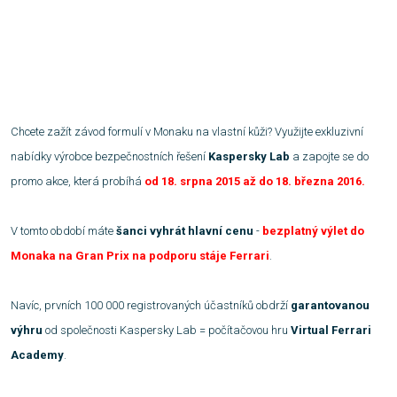
Chcete zažít závod formulí v Monaku na vlastní kůži? Využijte exkluzivní
nabídky výrobce bezpečnostních řešení
Kaspersky Lab
a zapojte se do
promo akce, která probíhá
od 18. srpna 2015 až do 18. března 2016.
V tomto období máte
šanci vyhrát hlavní cenu
-
bezplatný
výlet do
Monaka na Gran Prix na podporu stáje Ferrari
.
Navíc, prvních 100 000 registrovaných účastníků obdrží
garantovanou
výhru
od společnosti Kaspersky Lab = počítačovou hru
Virtual Ferrari
Academy
.