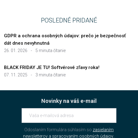
POSLEDNÉ PRIDANÉ
GDPR a ochrana osobných údajov: prečo je bezpečnosť
dát dnes nevyhnutná
26. 01. 2026
-
5 minuta čítanie
BLACK FRIDAY JE TU! Softvérové zľavy roka!
07. 11. 2025
-
3 minuta čítanie
Novinky na váš e-mail
Odoslaním formulára súhlasím so
zasielaním
newsletterov a spracovaním osobných údajov.
.