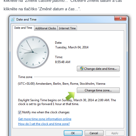
klikněte na “
Změnit časové pásmo
...” Chcete-li změnit datum a čas
klikněte na tlačítko “
Změnit datum a čas
...”.