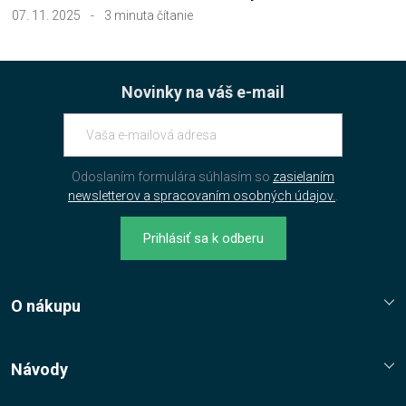
07. 11. 2025
-
3 minuta čítanie
Novinky na váš e-mail
Odoslaním formulára súhlasím so
zasielaním
newsletterov a spracovaním osobných údajov.
.
Prihlásiť sa k odberu
O nákupu
Reklamační řád
Jak nakupovat?
Návody
Nákupní řád
Návody, tipy, triky