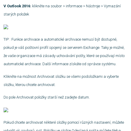
V Outlook 2016:
klikněte na soubor > informace > Nástroje > Vymazání
starých položek
TIP : Funkce archivace a automatické archivace nemusí být dostupné,
pokud je váš poštovní profil spojený se serverem Exchange. Taky je možné,
že vaše organizace má zásady uchovávání pošty, které se používají místo
automatické archivace. Další informace získáte od správce systému.
Klikněte na možnost Archivovat složku se všemi podsložkami a vyberte
složku, kterou chcete archivovat.
Do pole Archivovat položky starší než zadejte datum.
Pokud chcete archivovat některé složky pomocí různých nastavení, můžete
vytvořit víc souborů .pst. Položky ve složce Odeslaná pošta můžete třeba