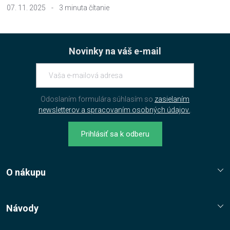
07. 11. 2025
-
3 minuta čítanie
Novinky na váš e-mail
Odoslaním formulára súhlasím so
zasielaním
newsletterov a spracovaním osobných údajov.
.
Prihlásiť sa k odberu
O nákupu
Reklamační řád
Jak nakupovat?
Návody
Nákupní řád
Návody, tipy, triky