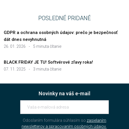
POSLEDNÉ PRIDANÉ
GDPR a ochrana osobných údajov: prečo je bezpečnosť
dát dnes nevyhnutná
26. 01. 2026
-
5 minuta čítanie
BLACK FRIDAY JE TU! Softvérové zľavy roka!
07. 11. 2025
-
3 minuta čítanie
Novinky na váš e-mail
Odoslaním formulára súhlasím so
zasielaním
newsletterov a spracovaním osobných údajov.
.