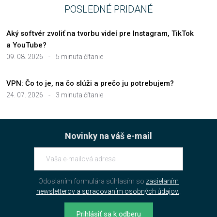
POSLEDNÉ PRIDANÉ
Aký softvér zvoliť na tvorbu videí pre Instagram, TikTok
a YouTube?
09. 08. 2026
-
5 minuta čítanie
VPN: Čo to je, na čo slúži a prečo ju potrebujem?
24. 07. 2026
-
3 minuta čítanie
Novinky na váš e-mail
Odoslaním formulára súhlasím so
zasielaním
newsletterov a spracovaním osobných údajov.
.
Prihlásiť sa k odberu