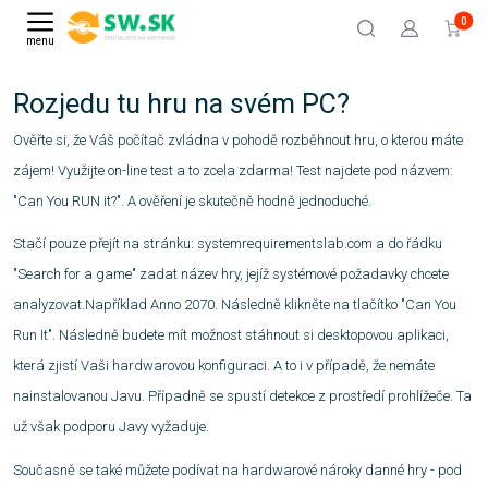
0
menu
Rozjedu tu hru na svém PC?
Ověřte si, že Váš počítač zvládna v pohodě rozběhnout hru, o kterou máte
zájem! Využijte on-line test a to zcela zdarma! Test najdete pod názvem:
"Can You RUN it?". A ověření je skutečně hodně jednoduché.
Stačí pouze přejít na stránku: systemrequirementslab.com a do řádku
"Search for a game" zadat název hry, jejíž systémové požadavky chcete
analyzovat.Například Anno 2070. Následně klikněte na tlačítko "Can You
Run It". Následně budete mít možnost stáhnout si desktopovou aplikaci,
která zjistí Vaši hardwarovou konfiguraci. A to i v případě, že nemáte
nainstalovanou Javu. Případně se spustí detekce z prostředí prohlížeče. Ta
už však podporu Javy vyžaduje.
Současně se také můžete podívat na hardwarové nároky danné hry - pod