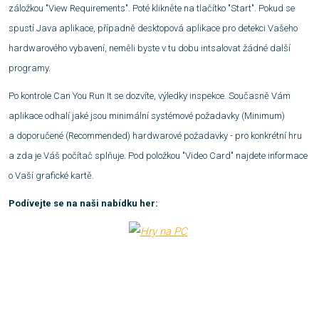
záložkou "View Requirements". Poté klikněte na tlačítko "Start". Pokud se
spustí Java aplikace, případně desktopová aplikace pro detekci Vašeho
hardwarového vybavení, neměli byste v tu dobu intsalovat žádné další
programy.
Po kontrole Can You Run It se dozvíte, výledky inspekce. Současně Vám
aplikace odhalí jaké jsou minimální systémové požadavky (Minimum)
a doporučené (Recommended) hardwarové požadavky - pro konkrétní hru
a zda je Váš počítač splňuje. Pod položkou "Video Card" najdete informace
o Vaší grafické kartě.
Podívejte se na naši nabídku her: