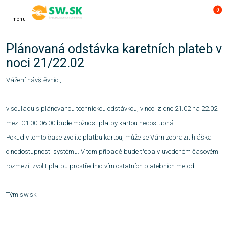
0
menu
Plánovaná odstávka karetních plateb v
noci 21/22.02
Vážení návštěvníci,
v souladu s plánovanou technickou odstávkou, v noci z dne 21.02 na 22.02
mezi 01:00-06:00 bude možnost platby kartou nedostupná.
Pokud v tomto čase zvolíte platbu kartou, může se Vám zobrazit hláška
o nedostupnosti systému. V tom případě bude třeba v uvedeném časovém
rozmezí, zvolit
platbu prostřednictvím ostatních platebních metod.
Tým sw.sk