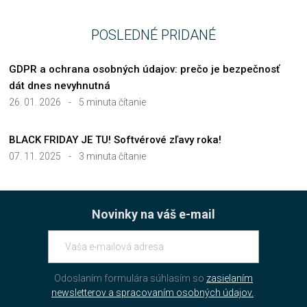
POSLEDNÉ PRIDANÉ
GDPR a ochrana osobných údajov: prečo je bezpečnosť
dát dnes nevyhnutná
26. 01. 2026
-
5 minuta čítanie
BLACK FRIDAY JE TU! Softvérové zľavy roka!
07. 11. 2025
-
3 minuta čítanie
Novinky na váš e-mail
Odoslaním formulára súhlasím so
zasielaním
newsletterov a spracovaním osobných údajov.
.