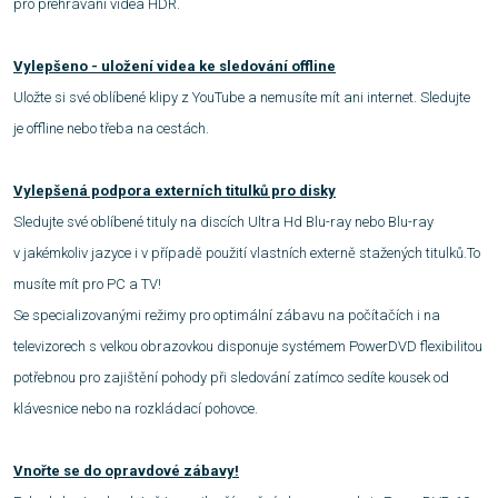
pro přehrávání videa HDR.
Vylepšeno - uložení videa ke sledování offline
Uložte si své oblíbené klipy z YouTube a nemusíte mít ani internet. Sledujte
je offline nebo třeba na cestách.
Vylepšená podpora externích titulků pro disky
Sledujte své oblíbené tituly na discích Ultra Hd Blu-ray nebo Blu-ray
v jakémkoliv jazyce i v případě použití vlastních externě stažených titulků.To
musíte mít pro PC a TV!
Se specializovanými režimy pro optimální zábavu na počítačích i na
televizorech s velkou obrazovkou disponuje systémem PowerDVD flexibilitou
potřebnou pro zajištění pohody při sledování zatímco sedíte kousek od
klávesnice nebo na rozkládací pohovce.
Vnořte se do opravdové zábavy!