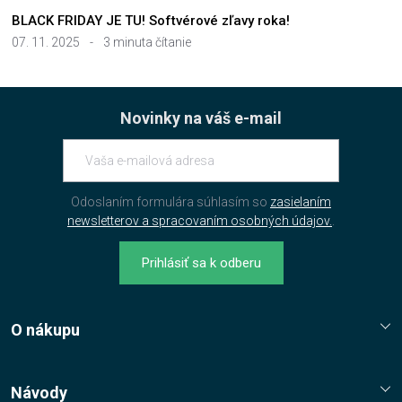
BLACK FRIDAY JE TU! Softvérové zľavy roka!
07. 11. 2025
-
3 minuta čítanie
Novinky na váš e-mail
Odoslaním formulára súhlasím so
zasielaním
newsletterov a spracovaním osobných údajov.
.
Prihlásiť sa k odberu
O nákupu
Reklamační řád
Jak nakupovat?
Návody