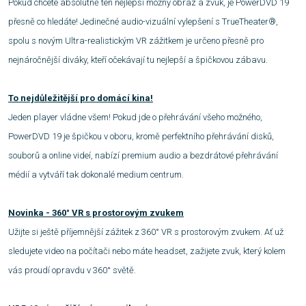
Pokud chcete absolutně ten nejlepší možný obraz a zvuk, je PowerDVD 19
přesně co hledáte! Jedinečné audio-vizuální vylepšení s TrueTheater®,
spolu s novým Ultra-realistickým VR zážitkem je určeno přesně pro
nejnáročnější diváky, kteří očekávají tu nejlepší a špičkovou zábavu.
To nejdůležitější pro domácí kina!
Jeden player vládne všem! Pokud jde o přehrávání všeho možného,
PowerDVD 19 je špičkou v oboru, kromě perfektního přehrávání disků,
souborů a online videí, nabízí premium audio a bezdrátové přehrávání
médií a vytváří tak dokonalé medium centrum.
Novinka - 360° VR s prostorovým zvukem
Užijte si ještě příjemnější zážitek z 360° VR s prostorovým zvukem. Ať už
sledujete video na počítači nebo máte headset, zažijete zvuk, který kolem
vás proudí opravdu v 360° světě.