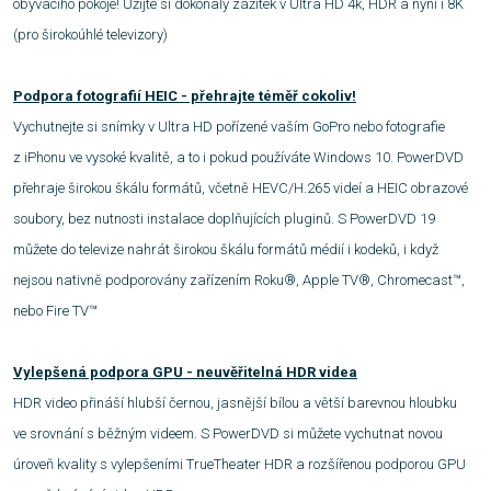
obývacího pokoje! Užijte si dokonalý zážitek v Ultra HD 4k, HDR a nyní i 8K
(pro širokoúhlé televizory)
Podpora fotografií HEIC - přehrajte téměř cokoliv!
Vychutnejte si snímky v Ultra HD pořízené vaším GoPro nebo fotografie
z iPhonu ve vysoké kvalitě, a to i pokud používáte Windows 10. PowerDVD
přehraje širokou škálu formátů, včetně HEVC/H.265 videí a HEIC obrazové
soubory, bez nutnosti instalace doplňujících pluginů. S PowerDVD 19
můžete do televize nahrát širokou škálu formátů médií i kodeků, i když
nejsou nativně podporovány zařízením Roku®, Apple TV®, Chromecast™,
nebo Fire TV™
Vylepšená podpora GPU - neuvěřitelná HDR videa
HDR video přináší hlubší černou, jasnější bílou a větší barevnou hloubku
ve srovnání s běžným videem. S PowerDVD si můžete vychutnat novou
úroveň kvality s vylepšeními TrueTheater HDR a rozšířenou podporou GPU