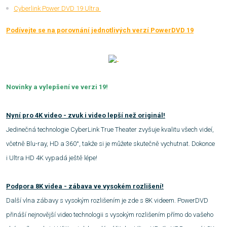
Cyberlink Power DVD 19 Ultra
Podívejte se na porovnání jednotlivých verzí PowerDVD 19
Novinky a vylepšení ve verzi 19!
Nyní pro 4K video - zvuk i video lepší než originál!
Jedinečná technologie CyberLink True Theater zvyšuje kvalitu všech videí,
včetně Blu-ray, HD a 360°, takže si je můžete skutečně vychutnat. Dokonce
i Ultra HD 4K vypadá ještě lépe!
Podpora 8K videa - zábava ve vysokém rozlišení!
Další vlna zábavy s vysokým rozlišením je zde s 8K videem. PowerDVD
přináší nejnovější video technologii s vysokým rozlišením přímo do vašeho