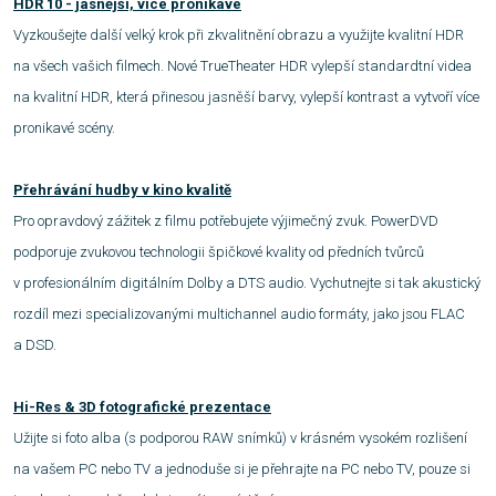
HDR 10 - jasnější, více pronikavé
Vyzkoušejte další velký krok při zkvalitnění obrazu a využijte kvalitní HDR
na všech vašich filmech. Nové TrueTheater HDR vylepší standardtní videa
na kvalitní HDR, která přinesou jasněší barvy, vylepší kontrast a vytvoří více
pronikavé scény.
Přehrávání hudby v kino kvalitě
Pro opravdový zážitek z filmu potřebujete výjimečný zvuk. PowerDVD
podporuje zvukovou technologii špičkové kvality od předních tvůrců
v profesionálním digitálním Dolby a DTS audio. Vychutnejte si tak akustický
rozdíl mezi specializovanými multichannel audio formáty, jako jsou FLAC
a DSD.
Hi-Res & 3D fotografické prezentace
Užijte si foto alba (s podporou RAW snímků) v krásném vysokém rozlišení
na vašem PC nebo TV a jednoduše si je přehrajte na PC nebo TV, pouze si