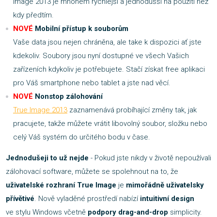
Image 2013 je mnohem rychlejší a jednodušší na použití než
kdy předtím.
NOVÉ
Mobilní přístup k souborům
Vaše data jsou nejen chráněna, ale take k dispozici ať jste
kdekoliv. Soubory jsou nyní dostupné ve všech Vašich
zařízeních kdykoliv je potřebujete. Stačí získat free aplikaci
pro Váš smartphone nebo tablet a jste nad věcí.
NOVÉ
Nonstop zálohování
True Image 2013
zaznamenává probíhající změny tak, jak
pracujete, takže můžete vrátit libovolný soubor, složku nebo
celý Váš systém do určitého bodu v čase.
Jednodušeji to už nejde
- Pokud jste nikdy v životě nepoužívali
zálohovací software, můžete se spolehnout na to, že
uživatelské rozhraní
True Image
je
mimořádně uživatelsky
přívětivé
. Nově vyladěné prostředí nabízí
intuitivní design
ve stylu Windows včetně
podpory drag-and-drop
simplicity.