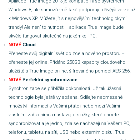
Aplikace True Image 2013 je kompatibilní se systémem
Windows 8, ale samozřejmě také podporuje dřívější verze až
k Windows XP. Můžete jít s nejnovějšími technologickými
trendy! Ale není to nutnost – aplikace True Image bude
skvěle fungovat skutečně na jakémkoli PC.
NOVÉ
Cloud
Přeneste svůj digitální svět do zcela nového prostoru –
přeneste jej online! Přidáno 250GB kapacity cloudového
uložiště s True Image online, šifrovaného pomocí AES 256.
NOVÉ
Perfektní synchronizace
Synchronizace se přiblížila dokonalosti. Už tak úžasná
technologie byla ještě vylepšena. Sdílejte neomezené
množství informací s Vašimi přáteli nebo mezi Vašimi
vlastními zařízeními a nastavujte složky, které chcete
synchronizovat a je jedno, zda se nacházejí na Vašem PC,
telefonu, tabletu, na síti, USB nebo externím disku. True