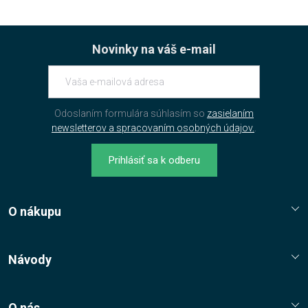
Novinky na váš e-mail
Odoslaním formulára súhlasím so
zasielaním
newsletterov a spracovaním osobných údajov.
.
Prihlásiť sa k odberu
O nákupu
Reklamační řád
Jak nakupovat?
Návody
Nákupní řád
Návody, tipy, triky
Ochrana osobních údajů
O nás