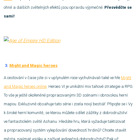
ohně a dalších světelných efektů jsou opravdu výjimečné.
Přesvědčte se
sami!
3.
Might and Magic heroes
A cestování v čase jste si v uplynulém roce vychutnávali také ve hře
Might
and Magic heroes online
. Heroes VI je unikátní mix tahové strategie a RPG.
To vše je ještě okořeněné propracovanými 3D scénami i obrovskou herní
mapou. Exkluzivně obsahuje tato série i zcela nový bestiář. Připojte se i Vy
k široké herní komunitě, se kterou můžete sdílet zážitky z dobrodružství
ve fantastickém světě Ashanu. Hledáte hru, která vyžaduje taktizovat
a propracovaný systém vylepšování dovedností hrdinů? Chcete stavět
města, najímat vojáky a zažívat jedinečná dobrodružství? Pak už