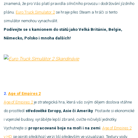
znamená, že pro Vás platí pravidla silničního provozu i dodržování jízdního
plánu.
Euro Truck Simulator 2
se hraje přes Steam a hráči si tento
simulátor nemohou vynachválit.
Podívejte se s kamionem do států jako Velká Británie, Belgie,
Německo, Polsko i mnoha dalších!
2.
Age of Empires 2
Age of Empires 2
je strategická hra, která vás svým dějem doslova vtáhne
do prostředí
středověké Evropy, Asie či Ameriky
. Postavte si ekonomické
i vojenské budovy, vyrábějte lepší zbraně, cvičte ničivější jednotky.
Vychutnejte si
propracované boje na moři i na zemi
.
Age of Empires 2
v HD
se oproti předchozí verzi liší především ve vizualizaci. Textury vody,