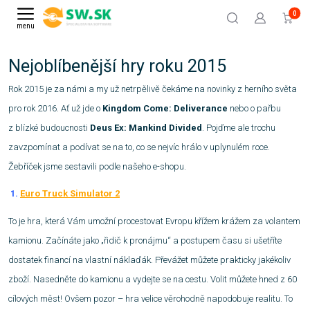
0
menu
Nejoblíbenější hry roku 2015
Rok 2015 je za námi a my už netrpělivě čekáme na novinky z herního světa
pro rok 2016. Ať už jde o
Kingdom Come: Deliverance
nebo o pařbu
z blízké budoucnosti
Deus Ex: Mankind Divided
. Pojďme ale trochu
zavzpomínat a podívat se na to, co se nejvíc hrálo v uplynulém roce.
Žebříček jsme sestavili podle našeho e-shopu.
1.
Euro Truck Simulator 2
To je hra, která Vám umožní procestovat Evropu křížem krážem za volantem
kamionu. Začínáte jako „řidič k pronájmu“ a postupem času si ušetříte
dostatek financí na vlastní náklaďák. Převážet můžete prakticky jakékoliv
zboží. Nasedněte do kamionu a vydejte se na cestu. Volit můžete hned z 60
cílových měst! Ovšem pozor – hra velice věrohodně napodobuje realitu. To