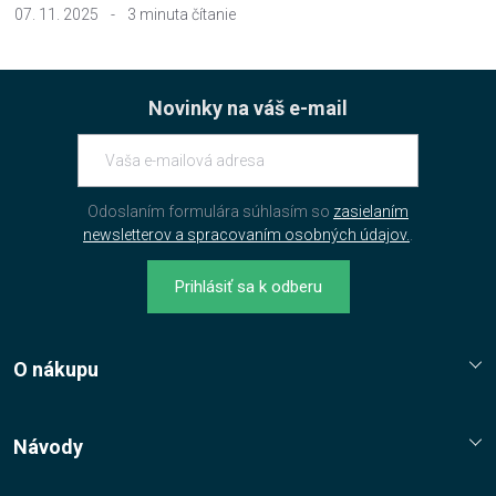
07. 11. 2025
-
3 minuta čítanie
Novinky na váš e-mail
Odoslaním formulára súhlasím so
zasielaním
newsletterov a spracovaním osobných údajov.
.
Prihlásiť sa k odberu
O nákupu
Reklamační řád
Jak nakupovat?
Návody
Nákupní řád
Návody, tipy, triky