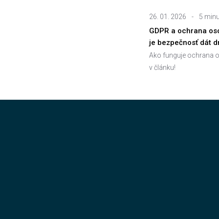
26. 01. 2026
-
5 minu
GDPR a ochrana oso
je bezpečnosť dát 
Ako funguje ochrana o
v článku!