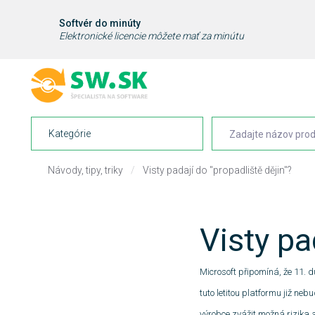
Softvér do minúty
Elektronické licencie môžete mať za minútu
Kategórie
Návody, tipy, triky
/
Visty padají do "propadliště dějin"?
Visty pa
Microsoft připomíná, že 11. 
tuto letitou platformu již ne
výrobce zvážit možná rizika 