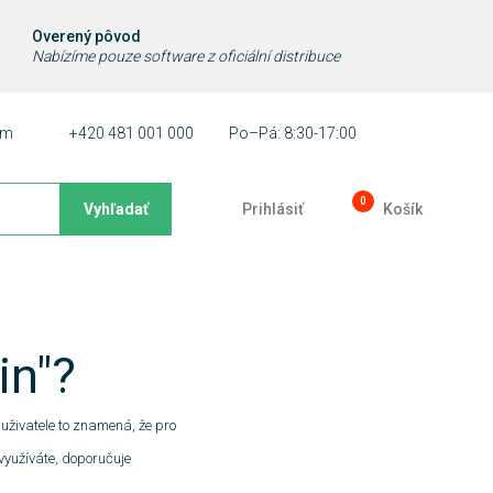
Overený pôvod
Nabízíme pouze software z oficiální distribuce
ám
+420 481 001 000
Po–Pá: 8:30-17:00
0
Vyhľadať
Prihlásiť
Košík
in"?
uživatele to znamená, že pro
 využíváte, doporučuje