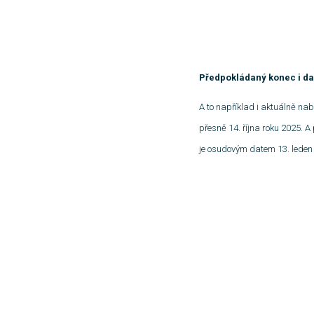
Předpokládaný konec i da
A to například i aktuálně na
přesně 14. října roku 2025. A
je osudovým datem 13. leden