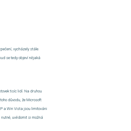
pečení, vycházely stále.
kud se tedy objeví nějaká
tovek tisíc lidí. Na druhou
 toho důvodu, že M
icrosoft
 a Win Vista jsou limitováni
ě nutné, uvědomit si možná