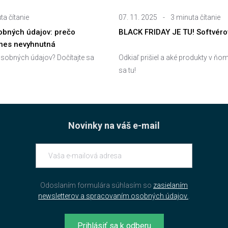
ta čítanie
07. 11. 2025
-
3 minuta čítanie
bných údajov: prečo
BLACK FRIDAY JE TU! Softvérov
dnes nevyhnutná
sobných údajov? Dočítajte sa
Odkiaľ prišiel a aké produkty v ňom
sa tu!
Novinky na váš e-mail
Odoslaním formulára súhlasím so
zasielaním
newsletterov a spracovaním osobných údajov.
.
Prihlásiť sa k odberu