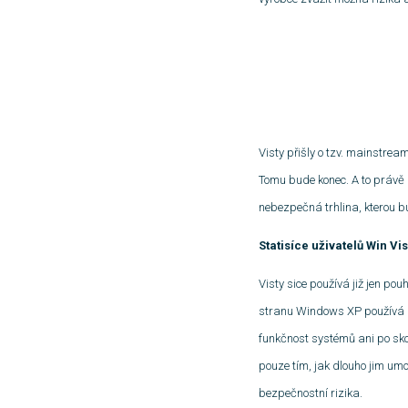
Visty přišly o tzv. mainstrea
Tomu bude konec. A to právě
nebezpečná trhlina, kterou bu
Statisíce uživatelů Win Vi
Visty sice používá již jen pou
stranu Windows XP používá pě
funkčnost systémů ani po sko
pouze tím, jak dlouho jim um
bezpečnostní rizika.