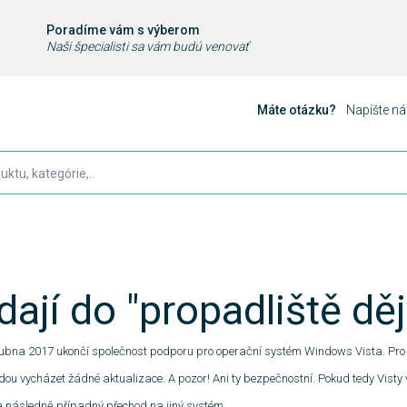
Poradíme vám s výberom
Naši špecialisti sa vám budú venovať
Máte otázku?
Napíšte n
dají do "propadliště děj
dubna 2017 ukončí společnost podporu pro operační systém Windows Vista. Pro 
budou vycházet žádné aktualizace. A pozor! Ani ty bezpečnostní. Pokud tedy Visty
a následně případný přechod na jiný systém.