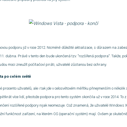
movou podporu již v roce 2012. Nicméně důležité aktializace, s důrazem na zabez
11. dubna. Právě v tento den bude ukončená tzv. "rozšířená podpora". Takže, po
dou moci zneužít počítačoví piráti, uživatelé zůstanou bez ochrany.
sta po celém světě
hé procento uživatelů, ale i tak jde v celosvětovém měřítku přinejmenším o několik s
tkrát více lidí, přestože podpora pro tento systém skončila už v roce 2014. To z
nčení rozšířené podpory nijak neomezuje. Což znamená, že uživatelé Windows XP
ožní funkčnost zařízení, na kterém OS (operační systém) mají. Ovšem je skutečn