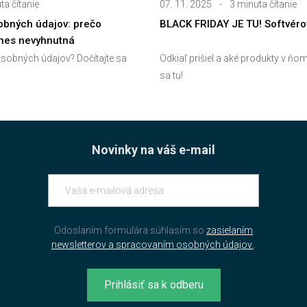
ta čítanie
07. 11. 2025
-
3 minuta čítanie
bných údajov: prečo
BLACK FRIDAY JE TU! Softvérov
dnes nevyhnutná
sobných údajov? Dočítajte sa
Odkiaľ prišiel a aké produkty v ňom
sa tu!
Novinky na váš e-mail
Odoslaním formulára súhlasím so
zasielaním
newsletterov a spracovaním osobných údajov.
.
Prihlásiť sa k odberu