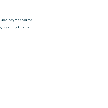
oubor, kterým se hodláte
s)
" vyberte, jaké heslo