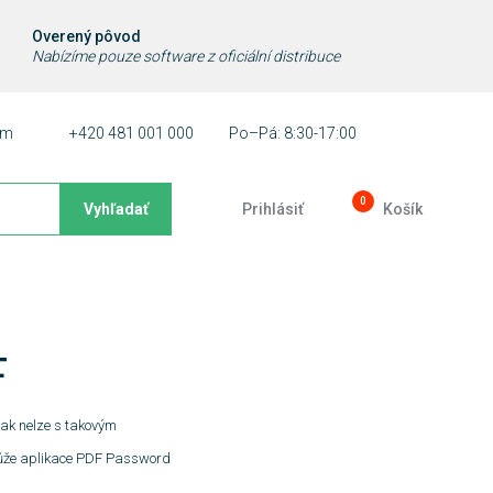
Overený pôvod
Nabízíme pouze software z oficiální distribuce
ám
+420 481 001 000
Po–Pá: 8:30-17:00
0
Vyhľadať
Prihlásiť
Košík
F
pak nelze s takovým
může aplikace PDF Password