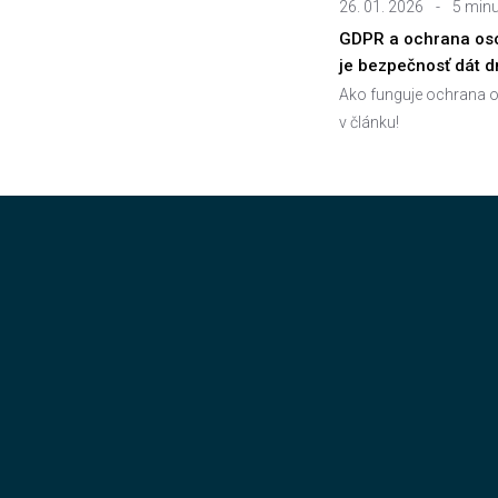
26. 01. 2026
-
5 minu
GDPR a ochrana oso
je bezpečnosť dát 
Ako funguje ochrana o
v článku!