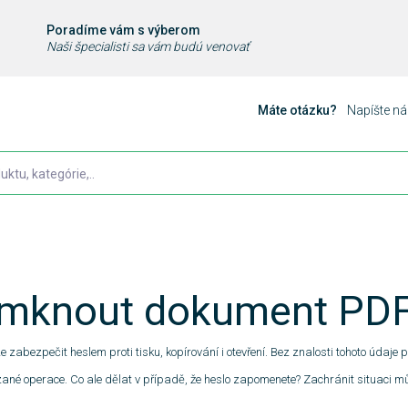
Poradíme vám s výberom
Naši špecialisti sa vám budú venovať
Máte otázku?
Napíšte n
emknout dokument PD
zabezpečit heslem proti tisku, kopírování i otevření. Bez znalosti tohoto údaje 
é operace. Co ale dělat v případě, že heslo zapomenete? Zachránit situaci 