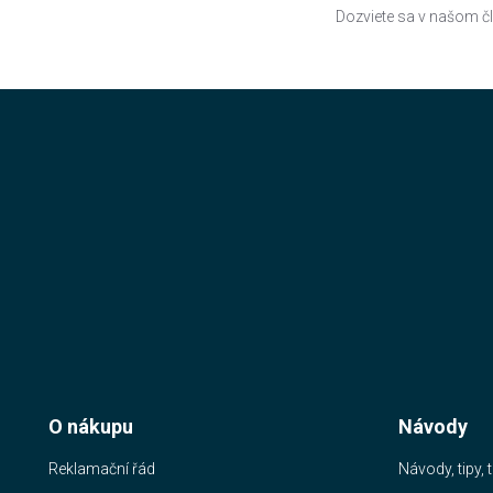
Dozviete sa v našom č
O nákupu
Návody
Reklamační řád
Návody, tipy, t