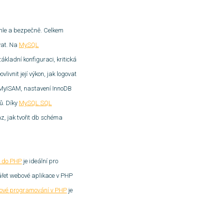
chle a bezpečně. Celkem
vat. Na
MySQL
kladní konfiguraci, kritická
ivnit její výkon, jak logovat
MyISAM, nastavení InnoDB
ů. Díky
MySQL SQL
, jak tvořit db schéma
 do PHP
je ideální pro
ářet webové aplikace v PHP
tové programování v PHP
je