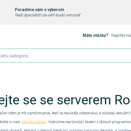
Poradíme vám s výberom
Naši špecialisti sa vám budú venovať
Máte otázku?
Napíšte n
ejte se se serverem Ro
ším cílem je mít zaměstnance, kteří se neustále zdokonalují a ovládají aktuální 
dněte si naši
nabídku školení.
Nabízíme nejrůznější školení z oblastí programován
e všech oborech, témata, o kterých přednáší, ovládají naprosto detailně, a úspěšn