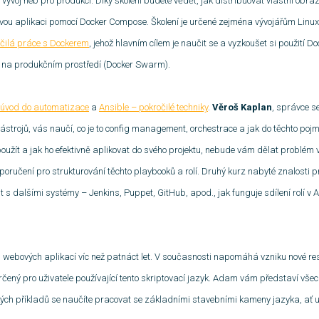
 vývoj neb pro produkci. Díky školení budete vědět, jak distribuovat vlastní obraz
rovou aplikaci pomocí Docker Compose. Školení je určené zejména vývojářům Linux
čilá práce s Dockerem
, jehož hlavním cílem je naučit se a vyzkoušet si použití D
 na produkčním prostředí (Docker Swarm).
 úvod do automatizace
a
Ansible
– pokročilé techniky
.
Věroš Kaplan
, správce s
 nástrojů, vás naučí, co je to config management, orchestrace a jak do těchto p
užít a jak ho efektivně aplikovat do svého projektu, nebude vám dělat problém vy
poručení pro strukturování těchto playbooků a rolí. Druhý kurz nabyté znalosti p
t s dalšími systémy – Jenkins, Puppet, GitHub, apod., jak funguje sdílení rolí v A
ji webových aplikací víc než patnáct let. V současnosti napomáhá vzniku nové re
rčený pro uživatele používající tento skriptovací jazyk. Adam vám představí všec
ckých příkladů se naučíte pracovat se základními stavebními kameny jazyka, ať 