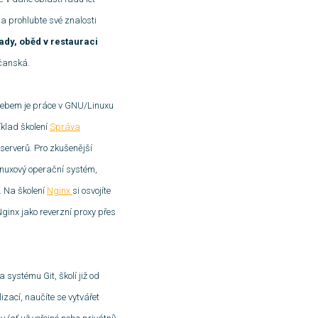
a prohlubte své znalosti
lady, oběd v restauraci
dčanská.
lebem je práce v GNU/Linuxu
íklad školení
Správa
 serverů. Pro zkušenější
inuxový operační systém,
. Na školení
Nginx
si osvojíte
inx jako reverzní proxy přes
 systému Git, školí již od
lizací, naučíte se vytvářet