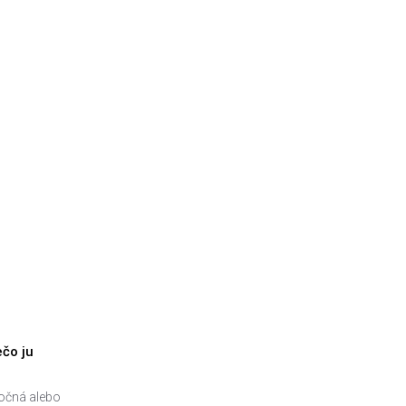
ečo ju
točná alebo