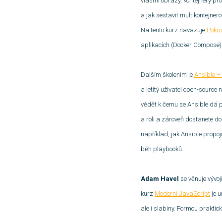
vlastní obrazy, kontejnery pro
a jak sestavit multikontejne
Na tento kurz navazuje
Pokro
aplikacích (Docker Compose)
Dalším školením je
Ansible –
a letitý uživatel open-source
vědět k čemu se Ansible dá po
a roli a zároveň dostanete do
například, jak Ansible propoji
běh playbooků.
Adam Havel
se věnuje vývo
kurz
Moderní JavaScript
je u
ale i slabiny. Formou prakti