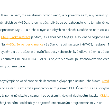
08 živí Linuxem, má na starosti provoz webů, je odpovědný za to, aby běžely ry
věnujících se MySQL a je jen na vás, kolik času se rozhodnete tomu tématu věno
hopnostech MySQL a o jeho silných a slabých stránkách. Naučíte se instalaci a zá
z
MySQL Administrace
je o tom, jak zabezpečit MySQL a současně negativně neovl
t. Na
MySQL Server performance
vás David naučí nastavení HW/OS, nastavení 
 systému a databáze, plánování kapacity nebo techniky škálování čtení a zápis
ak používat PREPARED STATEMENTS, co je to plánovač, jak zpracovává váš dotaz
hniky optimalizace.
ony vývojář na volné noze se zkušenostmi z vývoje open-source.Jeho školení
Úvod
tějí od základu seznámit s programovacím jazykem PHP. Účastníci se naučí vytv
o ty poměrně složité a seznámí se se všemi klíčovými vlastnostmi jazyka.
Objek
e chtějí seznámit do hloubky s objektově-orientovaným programováním v PHP.