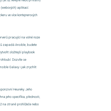
y (ať už veřejné nebo privátní)
 (webových) aplikací.
ockeru ve více kontejnerových
erverů pracující na volné noze
ojmů zapadá Ansible, budete
tvořit složitejší playbook
rohloubí. Dozvíte se
nsible Galaxy i jak zrychlit
sponzivní Heureky. Jeho
hna jeho specifika, přednosti,
už na straně prohlížeče nebo