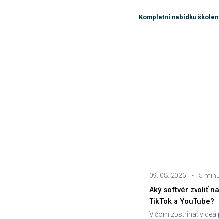
Kompletní nabídku školen
09. 08. 2026
-
5 minu
Aký softvér zvoliť n
TikTok a YouTube?
V čom zostrihať videá