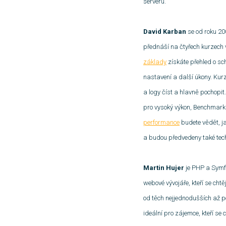
serveru.
David Karban
se od roku 20
přednáší na čtyřech kurzech 
základy
získáte přehled o sc
nastavení a další úkony. Kur
a logy číst a hlavně pochopi
pro vysoký výkon, Benchmark
performance
budete vědět, j
a budou předvedeny také tec
Martin Hujer
je PHP a Symf
webové vývojáře, kteří se ch
od těch nejjednodušších až p
ideální pro zájemce, kteří s