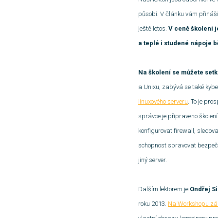
působí. V článku vám přináší
ještě letos.
V ceně školení j
a teplé i studené nápoje 
Na školení se můžete set
a Unixu, zabývá se také kybe
linuxového serveru
. To je pro
správce je připraveno školen
konfigurovat firewall, sledo
schopnost spravovat bezpečný
jiný server.
Dalším lektorem je
Ondřej S
roku 2013.
Na Workshopu zák