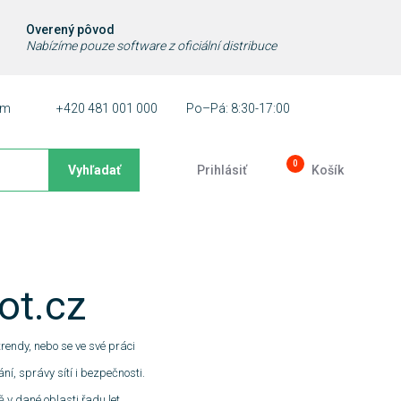
Overený pôvod
Nabízíme pouze software z oficiální distribuce
ám
+420 481 001 000
Po–Pá: 8:30-17:00
0
Vyhľadať
Prihlásiť
Košík
ot.cz
trendy, nebo se ve své práci
í, správy sítí i bezpečnosti.
ě v dané oblasti řadu let