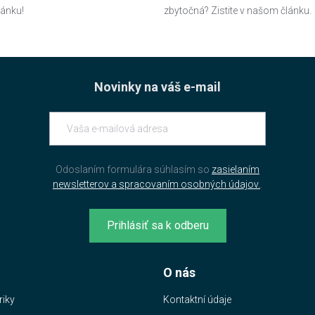
lánku!
zbytočná? Zistite v našom článku.
Novinky na váš e-mail
Odoslaním formulára súhlasím so
zasielaním
newsletterov a spracovaním osobných údajov.
.
Prihlásiť sa k odberu
O nás
riky
Kontaktní údaje