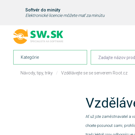
Softvér do minúty
Elektronické licencie môžete mať za minútu
Kategórie
Návody, tipy, triky
/
Vzdělávejte se se serverem Root.cz
Vzděláv
Ať už jste zaměstnavatel a va
chcete posunout sami, prohlí
Naši lektoři jsou odborníci v