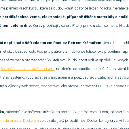
me přehled všech kurzů, které se budou konat do konce letošního roku. Neváhejte 
e certifikát absolventa, elektronické, případně tištěné materiály a podk
během celého dne.
Kurzy probíhají v centru Prahy přímo u stanice metra Hra
kat například s šéfredaktorem Root.cz Petrem Krčmářem
. Jeho denním ch
rnetickou bezpečností. Pod jeho patronátem do konce tohoto roku proběhne např
spěšné zejména pro začátečníky, kteří svou budoucnost vidí ve správě linuxových
í
Bezpečnost na linuxovém serveru
, na kterém se naučíte bezpečně spravovat l
vat stav systému, vypořádat se s napadením a používat řadu užitečných nástrojů
 a výkonný web server, monitorovat jeho provoz, zprovoznit HTTPS a nasadit Ng
ika
, působící jako software inženýr na portálu SlushPool.com. O tom, jak vyzrát na
ladů práce s Dockerem
se dozvíte, jaký je rozdíl mezi Docker kontejnery a virtua