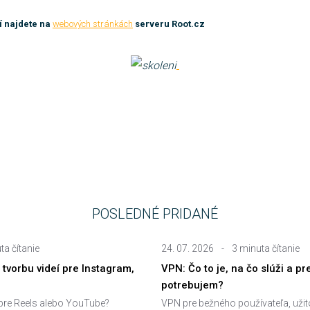
í najdete na
webových stránkách
serveru Root.cz
POSLEDNÉ PRIDANÉ
ta čítanie
24. 07. 2026
-
3 minuta čítanie
a tvorbu videí pre Instagram,
VPN: Čo to je, na čo slúži a pr
potrebujem?
 pre Reels alebo YouTube?
VPN pre bežného používateľa, uži