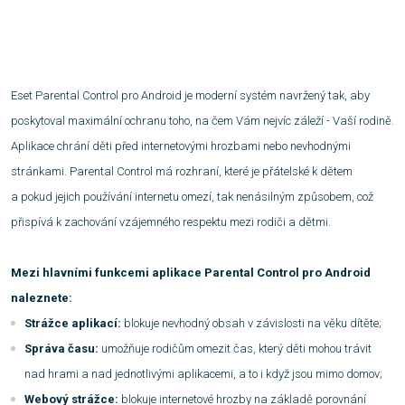
Eset Parental Control pro Android je moderní systém navržený tak, aby
poskytoval maximální ochranu toho, na čem Vám nejvíc záleží - Vaší rodině.
Aplikace chrání děti před internetovými hrozbami nebo nevhodnými
stránkami. Parental Control má rozhraní, které je přátelské k dětem
a pokud jejich používání internetu omezí, tak nenásilným způsobem, což
přispívá k zachování vzájemného respektu mezi rodiči a dětmi.
Mezi hlavními funkcemi aplikace Parental Control pro Android
naleznete:
Strážce aplikací:
blokuje nevhodný obsah v závislosti na věku dítěte;
Správa času:
umožňuje rodičům omezit čas, který děti mohou trávit
nad hrami a nad jednotlivými aplikacemi, a to i když jsou mimo domov;
Webový strážce:
blokuje internetové hrozby na základě porovnání