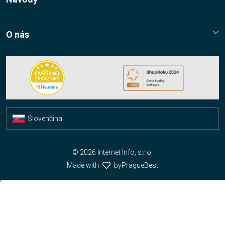
Nákupní řád
Návody, tipy, triky
Ochrana osobních údajů
O nás
Cookies
Kontaktní údaje
Napište nám
Nákup multilicencí
Facebook
Slovenčina
Čeština
© 2026 Internet Info, s.r.o.
Made with
by
PragueBest