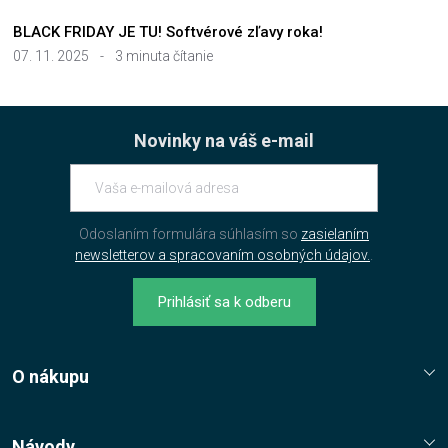
BLACK FRIDAY JE TU! Softvérové zľavy roka!
07. 11. 2025
-
3 minuta čítanie
Novinky na váš e-mail
Odoslaním formulára súhlasím so
zasielaním
newsletterov a spracovaním osobných údajov.
.
Prihlásiť sa k odberu
O nákupu
Reklamační řád
Jak nakupovat?
Návody