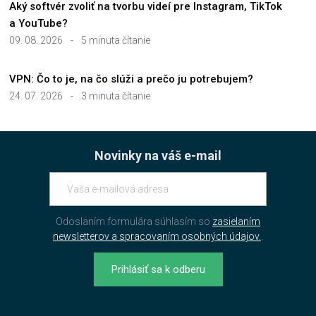
Aký softvér zvoliť na tvorbu videí pre Instagram, TikTok
a YouTube?
09. 08. 2026
-
5 minuta čítanie
VPN: Čo to je, na čo slúži a prečo ju potrebujem?
24. 07. 2026
-
3 minuta čítanie
Novinky na váš e-mail
Odoslaním formulára súhlasím so
zasielaním
newsletterov a spracovaním osobných údajov.
.
Prihlásiť sa k odberu