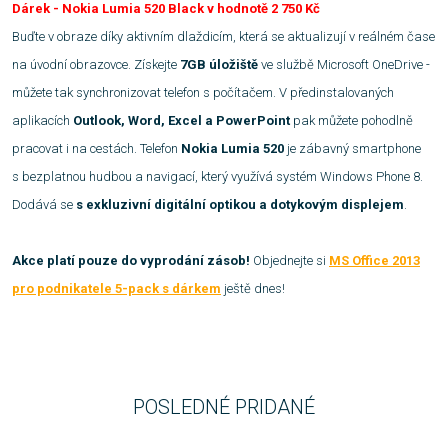
Dárek - Nokia Lumia 520 Black v hodnotě 2 750 Kč
Buďte v obraze díky aktivním dlaždicím, která se aktualizují v reálném čase
na úvodní obrazovce. Získejte
7GB úložiště
ve službě Microsoft OneDrive -
můžete tak synchronizovat telefon s počítačem.
V předinstalovaných
aplikacích
Outlook, Word, Excel a PowerPoint
pak můžete pohodlně
pracovat i na cestách. Telefon
Nokia Lumia 520
je zábavný smartphone
s bezplatnou hudbou a navigací, který využívá systém Windows Phone 8.
Dodává se
s exkluzivní digitální optikou a dotykovým displejem
.
Akce platí pouze do vyprodání zásob!
Objednejte si
MS Office 2013
pro podnikatele 5-pack s dárkem
ještě dnes!
POSLEDNÉ PRIDANÉ