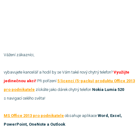
Vážení zákazníci,
vybavujete kancelář a hodil by se Vám také nový chytrý telefon?
Využijte
jedinečnou akci!
Při pořízení
5 licencí (5-packu) produktu Office 2013
pro podnikatele
získáte jako dárek chytrý telefon
Nokia Lumia 520
s navigací celého světa!
MS Office 2013 pro podnikatele
obsahuje aplikace
Word, Excel,
PowerPoint, OneNote a Outlook
.